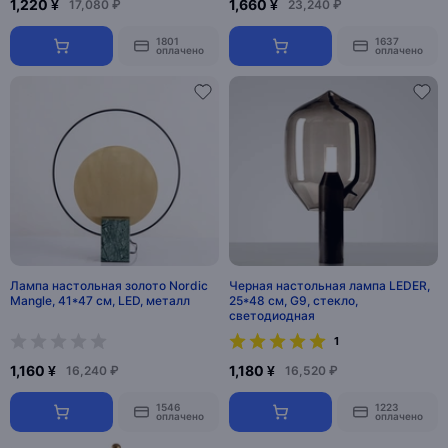
1,220 ¥
1,660 ¥
17,080 ₽
23,240 ₽
1801
1637
оплачено
оплачено
Лампа настольная золото Nordic
Черная настольная лампа LEDER,
Mangle, 41*47 см, LED, металл
25*48 см, G9, стекло,
светодиодная
1
1,160 ¥
1,180 ¥
16,240 ₽
16,520 ₽
1546
1223
оплачено
оплачено