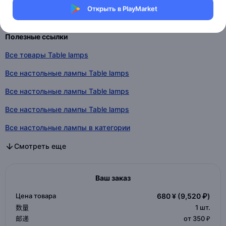
Открыть в PlayMarket
Индивидуальные параметры
Полезные ссылки
Все товары Table lamps
Все настольные лампы Table lamps
Все настольные лампы Table lamps
Все настольные лампы Table lamps
Все настольные лампы в категории
Все настольные лампы в категории
Все настольные лампы в категории
Смотреть еще
Ваш заказ
Цена товара
680 ¥
(9,520 ₽)
数量
1
шт.
邮递
от 350 ₽