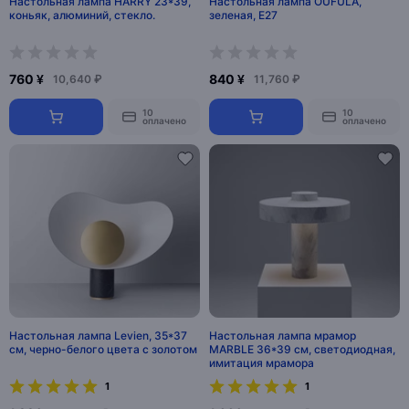
Настольная лампа HARRY 23*39,
Настольная лампа OUFULA,
коньяк, алюминий, стекло.
зеленая, E27
760 ¥
840 ¥
10,640 ₽
11,760 ₽
10
10
оплачено
оплачено
Настольная лампа Levien, 35*37
Настольная лампа мрамор
см, черно-белого цвета с золотом
MARBLE 36*39 см, светодиодная,
имитация мрамора
1
1