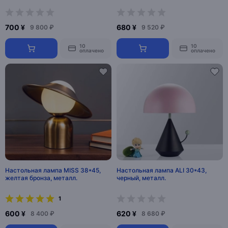
700 ¥
680 ¥
9 800 ₽
9 520 ₽
10
10
оплачено
оплачено
Настольная лампа MISS 38*45,
Настольная лампа ALI 30*43,
желтая бронза, металл.
черный, металл.
1
600 ¥
620 ¥
8 400 ₽
8 680 ₽