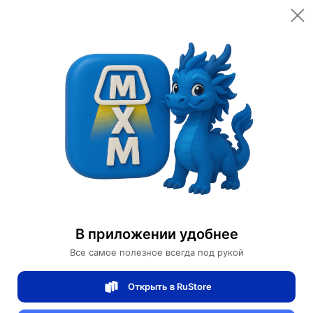
Открыть в приложении
Открыть
Главная
Категории
Настольные лампы
Настольная лампа ROBIN 52*35, белый, металл.
Настольная лампа ROBIN 52*35, белый,
металл.
В приложении удобнее
Все самое полезное всегда под рукой
0 отзывов
0
Открыть в RuStore
Магазин Table lamps