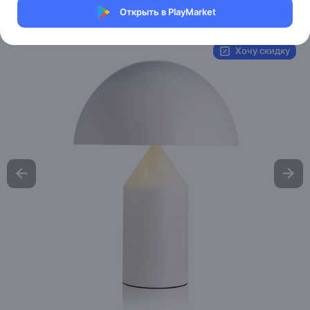
Открыть в PlayMarket
Артикул:
MAI_HE_MAI_ROBIN
Хочу скидку