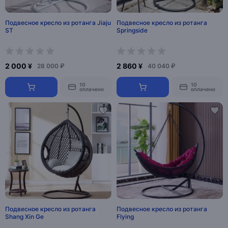
Подвесное кресло из ротанга Jiaju
Подвесное кресло из ротанга
ST
Springside
2 000 ¥
2 860 ¥
28 000 ₽
40 040 ₽
10
10
оплачено
оплачено
Подвесное кресло из ротанга
Подвесное кресло из ротанга
Shang Xin Ge
Flying