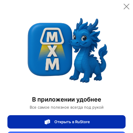
Открыть в приложении
Открыть
Главная
Категории
Мебель для дома и офиса
Подвесные кресла
Подвесное кресло из ротанга Pingsuan
Подвесное кресло из ротанга Pingsuan
В приложении удобнее
Все самое полезное всегда под рукой
0 отзывов
0
Открыть в RuStore
Магазин Ephdarren