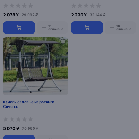
2 078 ¥
2 296 ¥
29 092 ₽
32 144 ₽
11
10
оплачено
оплачено
Качели садовые из ротанга
Covered
5 070 ¥
70 980 ₽