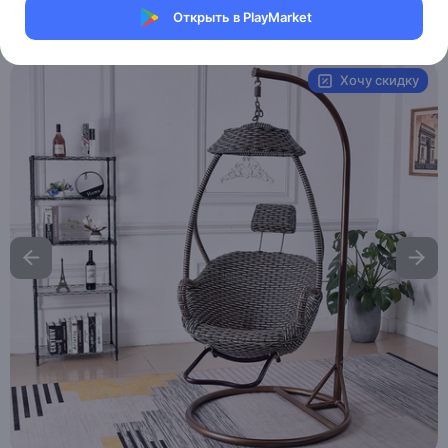
Открыть в PlayMarket
Артикул:
MXM9415475356
Хочу скидку