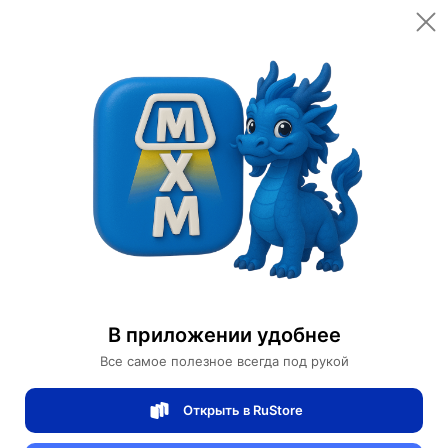
Открыть в приложении
Открыть
Главная
Категории
Мебель для дома и офиса
Подвесные кресла
Подвесное кресло из ротанга Zlor
Подвесное кресло из ротанга Zlor
В приложении удобнее
0 отзывов
0
Все самое полезное всегда под рукой
Магазин Ephdarren
Открыть в RuStore
Артикул:
MXM3503027348