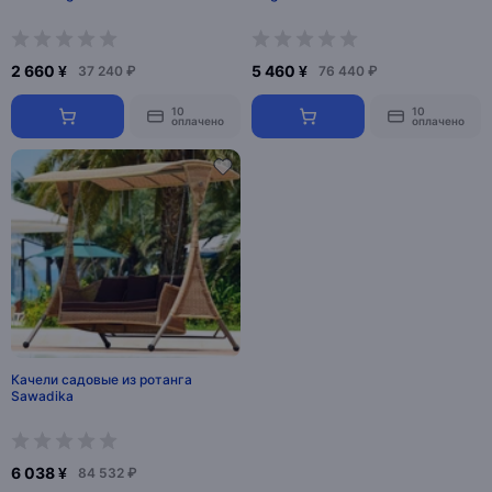
2 660 ¥
5 460 ¥
37 240 ₽
76 440 ₽
10
10
оплачено
оплачено
Качели садовые из ротанга
Sawadika
6 038 ¥
84 532 ₽