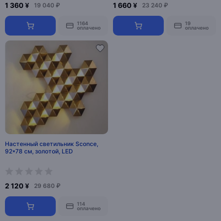
1 360 ¥
1 660 ¥
19 040 ₽
23 240 ₽
1164
19
оплачено
оплачено
Настенный светильник Sconce,
92*78 см, золотой, LED
2 120 ¥
29 680 ₽
114
оплачено