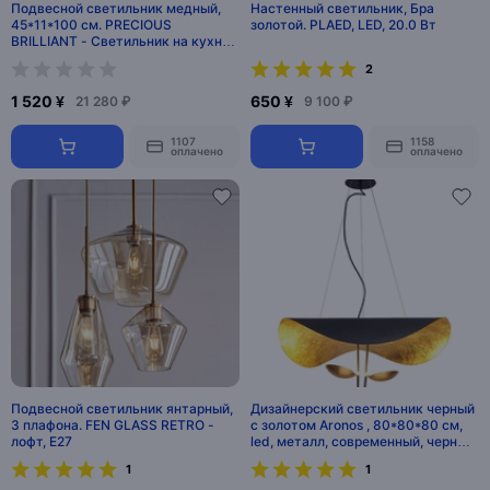
Подвесной светильник медный,
Настенный светильник, Бра
45*11*100 см. PRECIOUS
золотой. PLAED, LED, 20.0 Вт
BRILLIANT - Cветильник на кухню
подвесной, LED, 15 Вт
2
1 520 ¥
650 ¥
21 280 ₽
9 100 ₽
1107
1158
оплачено
оплачено
Подвесной светильник янтарный,
Дизайнерский светильник черный
3 плафона. FEN GLASS RETRO -
с золотом Aronos , 80*80*80 см,
лофт, E27
led, металл, современный, черный
с золотом
1
1