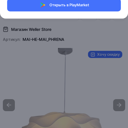
Открыть в PlayMarket
0 отзывов
0
Магазин Weller Store
Артикул:
MAI-HE-MAI_PHRENA
Хочу скидку