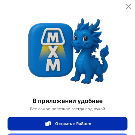
Открыть в приложении
Открыть
Главная
Категории
Мебель для дома и офиса
Освещение для дома
Дизайнерские светильники
Подвесные светильники
подвесные светильники из металла
В приложении удобнее
Подвесной светильник MAI HE MAI белый, 50*30 см. Светильник из акрила - PHRENA, E27, 30 Вт
Все самое полезное всегда под рукой
Подвесной светильник MAI HE MAI
Открыть в RuStore
белый, 50*30 см. Светильник из акрила -
PHRENA, E27, 30 Вт