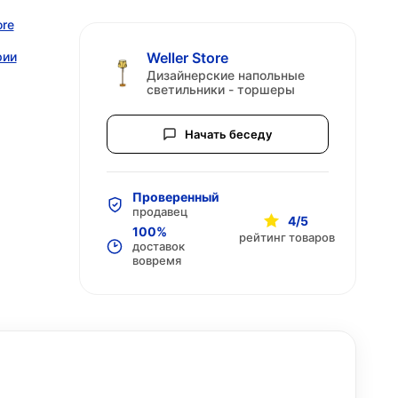
ore
рии
Weller Store
Дизайнерские напольные
светильники - торшеры
Начать беседу
Проверенный
продавец
4/5
100%
рейтинг товаров
доставок
вовремя