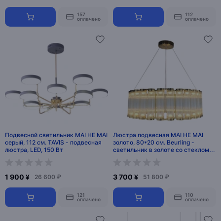
157
112
оплачено
оплачено
Подвесной светильник MAI HE MAI
Люстра подвесная MAI HE MAI
серый, 112 см. TAVIS - подвесная
золото, 80*20 см. Beurling -
люстра, LED, 150 Вт
светильник в золоте со стеклом,
LED, 30 Вт
1 900 ¥
3 700 ¥
26 600 ₽
51 800 ₽
121
110
оплачено
оплачено