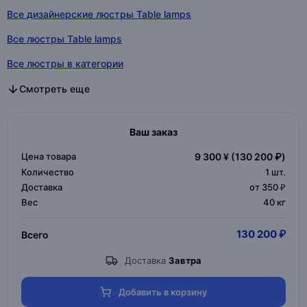
Все дизайнерские люстры Table lamps
Все люстры Table lamps
Все люстры в категории
Все дизайнерские люстры в категории
Все люстры в категории
Смотреть еще
Ваш заказ
Цена товара
9 300 ¥
(130 200 ₽)
Количество
1
шт.
Доставка
от 350 ₽
Вес
40 кг
130 200 ₽
Всего
Доставка
Завтра
Добавить в корзину