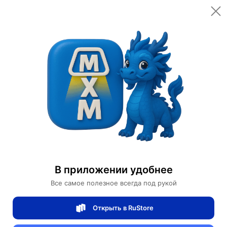
Открыть в приложении
Открыть
Главная
Категории
Светильники
Люстры
Подвесной светильник MEHMED 100*30, золотой, стекло, LED.
Подвесной светильник MEHMED 100*30,
золотой, стекло, LED.
В приложении удобнее
Все самое полезное всегда под рукой
0 отзывов
0
Открыть в RuStore
Магазин Table lamps