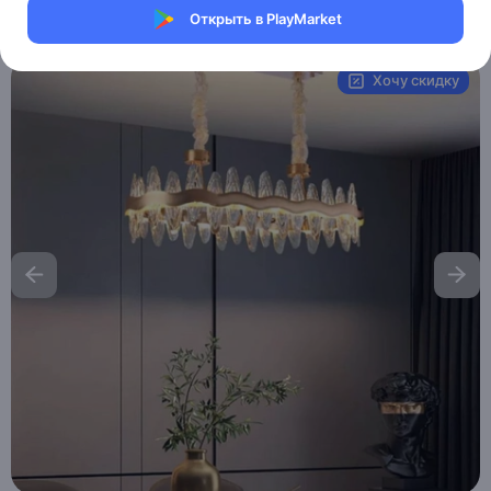
Открыть в PlayMarket
Артикул:
MAI__HE_MAI_MEHMED
Хочу скидку