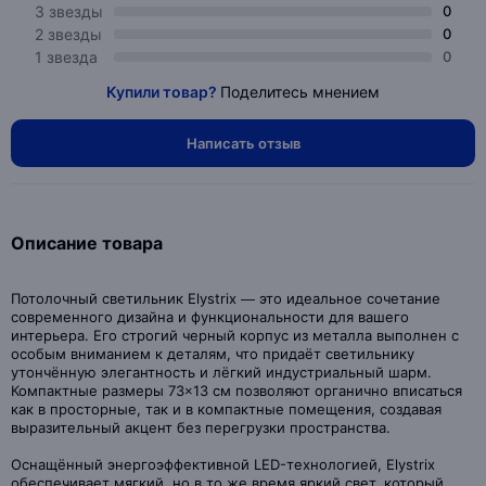
3 звезды
0
2 звезды
0
1 звезда
0
Купили товар?
Поделитесь мнением
Написать отзыв
Описание товара
Потолочный светильник Elystrix — это идеальное сочетание
современного дизайна и функциональности для вашего
интерьера. Его строгий черный корпус из металла выполнен с
особым вниманием к деталям, что придаёт светильнику
утончённую элегантность и лёгкий индустриальный шарм.
Компактные размеры 73×13 см позволяют органично вписаться
как в просторные, так и в компактные помещения, создавая
выразительный акцент без перегрузки пространства.
Оснащённый энергоэффективной LED-технологией, Elystrix
обеспечивает мягкий, но в то же время яркий свет, который