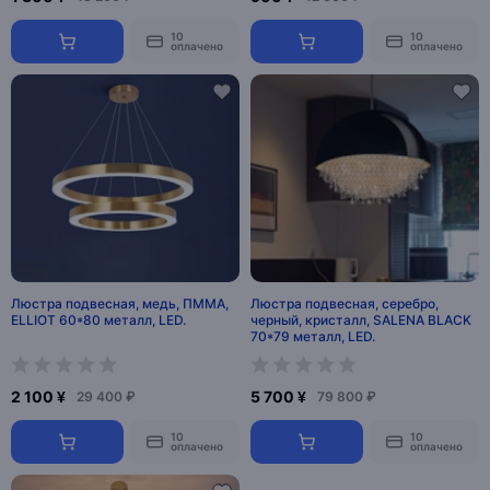
10
10
оплачено
оплачено
Люстра подвесная, медь, ПММА,
Люстра подвесная, серебро,
ELLIOT 60*80 металл, LED.
черный, кристалл, SALENA BLACK
70*79 металл, LED.
2 100 ¥
5 700 ¥
29 400 ₽
79 800 ₽
10
10
оплачено
оплачено