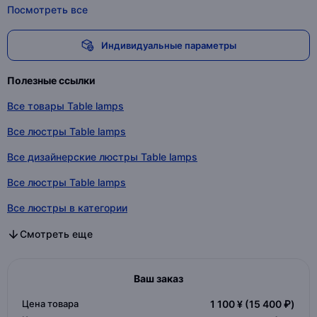
Посмотреть все
Индивидуальные параметры
Полезные ссылки
Все товары Table lamps
Все люстры Table lamps
Все дизайнерские люстры Table lamps
Все люстры Table lamps
Все люстры в категории
Все дизайнерские люстры в категории
Все люстры в категории
Смотреть еще
Ваш заказ
Цена товара
1 100 ¥
(15 400 ₽)