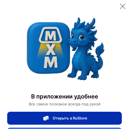
Открыть в приложении
Открыть
Главная
Категории
Мебель для дома и офиса
Освещение для дома
Потолочные светильники
Потолочный светильник хелфри 80 см
Потолочный светильник хелфри 80 см
В приложении удобнее
Все самое полезное всегда под рукой
0 отзывов
0
Открыть в RuStore
Магазин Weller Store