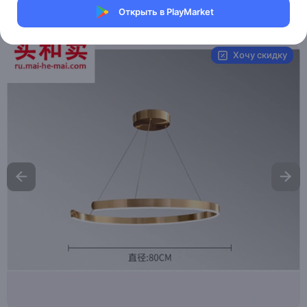
Открыть в PlayMarket
Артикул:
MHM00000K8027-3
Хочу скидку