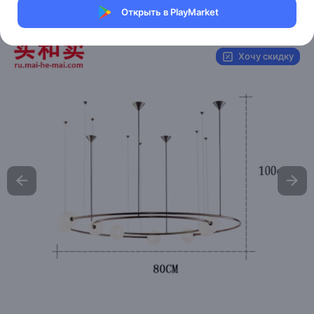
Открыть в PlayMarket
Артикул:
MHM00000K8042-1
Хочу скидку