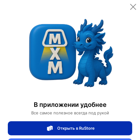
Открыть в приложении
Открыть
Главная
Категории
Мебель для дома и офиса
Освещение для дома
Потолочные светильники
Потолочный светильник Planet 80 см
Потолочный светильник Planet 80 см
В приложении удобнее
Все самое полезное всегда под рукой
0 отзывов
0
Открыть в RuStore
Магазин Weller Store