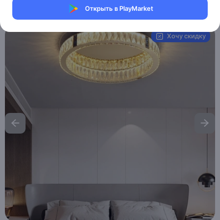
Открыть в PlayMarket
Артикул:
MAI_HE__MAI_AMELLI
Хочу скидку