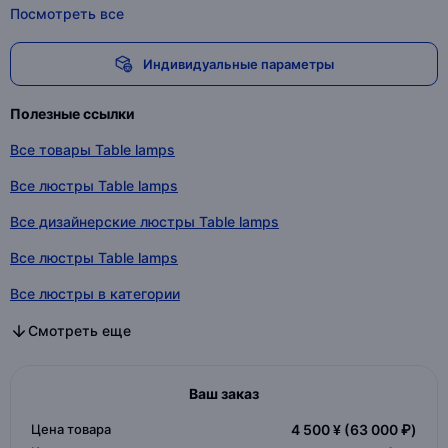
Посмотреть все
Индивидуальные параметры
Полезные ссылки
Все товары Table lamps
Все люстры Table lamps
Все дизайнерские люстры Table lamps
Все люстры Table lamps
Все люстры в категории
Все дизайнерские люстры в категории
Все люстры в категории
Смотреть еще
Ваш заказ
Цена товара
4 500 ¥
(63 000 ₽)