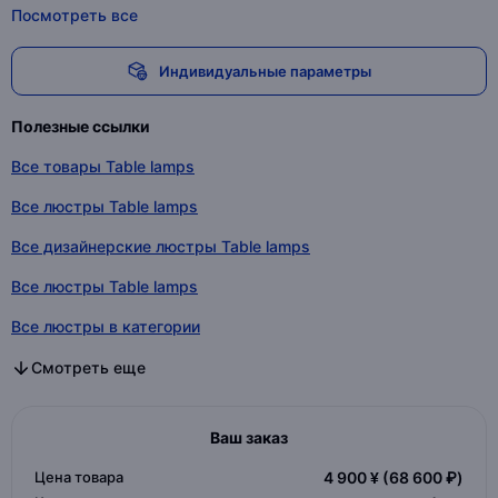
Посмотреть все
Индивидуальные параметры
Полезные ссылки
Все товары Table lamps
Все люстры Table lamps
Все дизайнерские люстры Table lamps
Все люстры Table lamps
Все люстры в категории
Все дизайнерские люстры в категории
Все люстры в категории
Смотреть еще
Ваш заказ
Цена товара
4 900 ¥
(68 600 ₽)