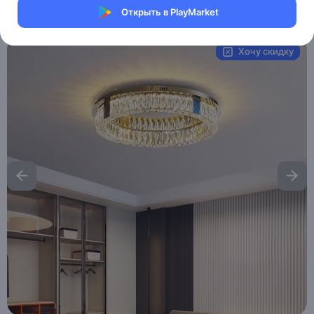
Открыть в PlayMarket
Артикул:
MAI_HE_MAI__AMELLI
Хочу скидку