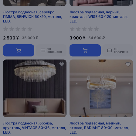
Люстра подвесная, серебро,
Люстра подвесная, черный,
ПММА, BENWICK 60*20, металл,
кристалл, WISE 60*120, металл,
LED.
LED.
2 500 ¥
3 900 ¥
35 000 ₽
54 600 ₽
10
10
оплачено
оплачено
Люстра подвесная, бронза,
Люстра подвесная, медный,
хрусталь, VINTAGE 80*36, металл,
стекло, RADIANT 80*30, металл,
LED.
LED.