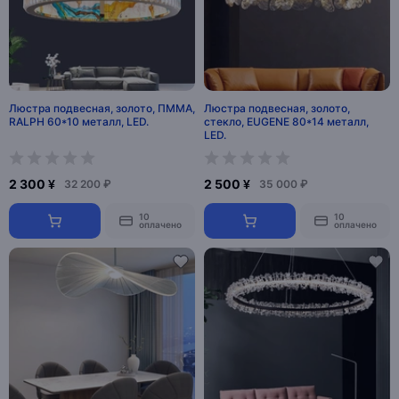
Люстра подвесная, золото, ПММА,
Люстра подвесная, золото,
RALPH 60*10 металл, LED.
стекло, EUGENE 80*14 металл,
LED.
2 300 ¥
2 500 ¥
32 200 ₽
35 000 ₽
10
10
оплачено
оплачено