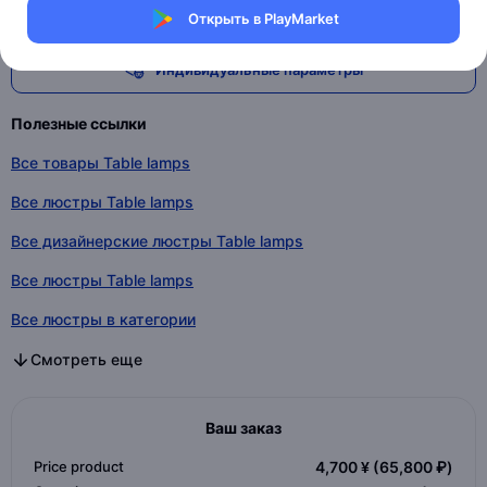
Посмотреть все
Открыть в PlayMarket
Индивидуальные параметры
Полезные ссылки
Все товары Table lamps
Все люстры Table lamps
Все дизайнерские люстры Table lamps
Все люстры Table lamps
Все люстры в категории
Все дизайнерские люстры в категории
Все люстры в категории
Смотреть еще
Ваш заказ
Price product
4,700 ¥
(65,800 ₽)