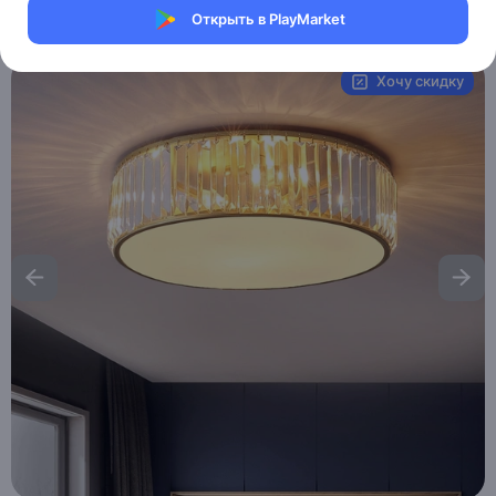
Открыть в PlayMarket
Артикул:
MAI_HE_MAI_BETHANY
Хочу скидку