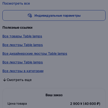
Посмотреть все
Индивидуальные параметры
Полезные ссылки
Все товары Table lamps
Все люстры Table lamps
Все дизайнерские люстры Table lamps
Все люстры Table lamps
Все люстры в категории
Все дизайнерские люстры в категории
Все люстры в категории
Смотреть еще
Ваш заказ
Цена товара
2 900 ¥
(40 600 ₽)