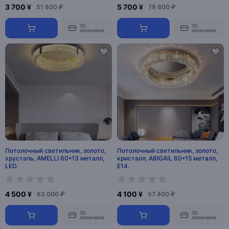
3 700 ¥
5 700 ¥
51 800 ₽
79 800 ₽
10
10
оплачено
оплачено
Потолочный светильник, золото,
Потолочный светильник, золото,
хрусталь, AMELLI 60*13 металл,
кристалл, ABIGAIL 60*15 металл,
LED.
E14.
4 500 ¥
4 100 ¥
63 000 ₽
57 400 ₽
10
10
оплачено
оплачено