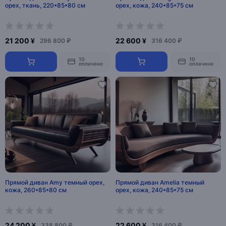
орех, ткань, 220*85*80 см
орех, кожа, 240*85*75 см
21 200 ¥
22 600 ¥
296 800 ₽
316 400 ₽
10
10
оплачено
оплачено
Прямой диван Amy темный орех,
Прямой диван Amelia темный
кожа, 260*85*80 см
орех, кожа, 240*85*75 см
24 200 ¥
22 600 ¥
338 800 ₽
316 400 ₽