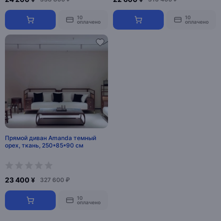
10
10
оплачено
оплачено
Прямой диван Amanda темный
орех, ткань, 250*85*90 см
23 400 ¥
327 600 ₽
10
оплачено