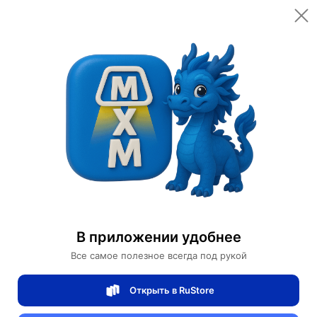
Открыть в приложении
Открыть
Главная
Категории
Мебель для дома и офиса
Мебель для дома
Диван
Прямой диван Brenda темный орех, кожа, 230*85*75 см
Прямой диван Brenda темный орех, кожа,
В приложении удобнее
230*85*75 см
Все самое полезное всегда под рукой
Открыть в RuStore
0 отзывов
0