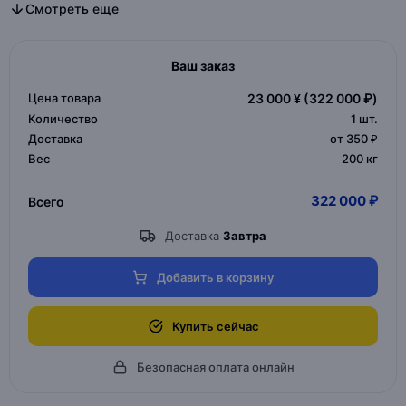
Все дизайнерская мебель в категории
Все мебель для дома и офиса в категории
Смотреть еще
Ваш заказ
Цена товара
23 000 ¥
(322 000 ₽)
Количество
1
шт.
Доставка
от 350 ₽
Вес
200 кг
322 000 ₽
Всего
Доставка
Завтра
Добавить в корзину
Купить сейчас
Безопасная оплата онлайн