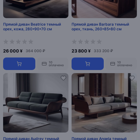
Прямой диван Beatrice темный
Прямой диван Barbara темный
орех, кожа, 280*90*70 см
орех, ткань, 260*85*80 см
26 000 ¥
23 800 ¥
364 000 ₽
333 200 ₽
10
10
оплачено
оплачено
Прямой диван Audrey темный
Прямой диван Angela темный