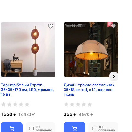
Торшер белый Espryn,
Дизайнерские светильник
На
35*35*170 см, LED, мрамор,
35*18 см led, e14, железо,
то
15 Вт
ткань
см,
1 320 ¥
355 ¥
1 
18 480 ₽
4 970 ₽
10
10
оплачено
оплачено