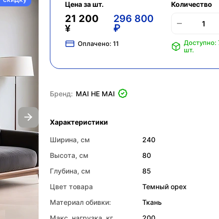
Цена за шт.
Количество
21 200
296 800
¥
₽
Доступно:
Оплачено:
11
шт.
Бренд:
MAI HE MAI
Характеристики
Ширина, см
240
Высота, см
80
Глубина, см
85
Цвет товара
Темный орех
Материал обивки:
Ткань
Макс. нагрузка, кг
200