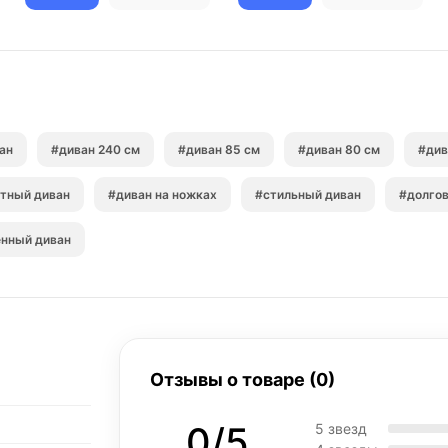
ан
#диван 240 см
#диван 85 см
#диван 80 см
#див
тный диван
#диван на ножках
#стильный диван
#долгов
енный диван
Отзывы о товаре (0)
0/5
5 звезд