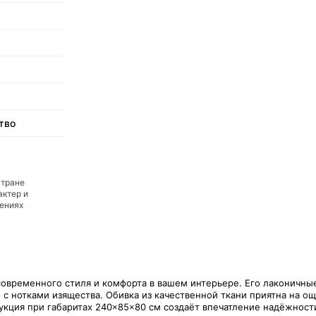
тво
стране
актер и
дениях
современного стиля и комфорта в вашем интерьере. Его лаконичн
 нотками изящества. Обивка из качественной ткани приятна на ощу
укция при габаритах 240×85×80 см создаёт впечатление надёжност