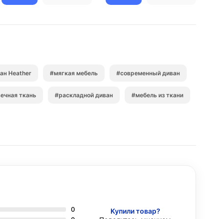
ан Heather
#мягкая мебель
#современный диван
ечная ткань
#раскладной диван
#мебель из ткани
0
Купили товар?