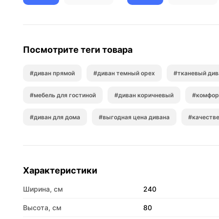
Посмотрите теги товара
#диван прямой
#диван темный орех
#тканевый див
#мебель для гостиной
#диван коричневый
#комфор
#диван для дома
#выгодная цена дивана
#качеств
Характеристики
Ширина, см
240
Высота, см
80