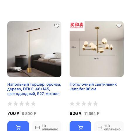
Напольный торшер, бронза,
Потолочный светильник
дерево, DEKO, 46*145,
Jennifer 96 см
светодиодный, E27, металл
700 ¥
826 ¥
9 800 ₽
11 564 ₽
10
113
оплачено
оплачено