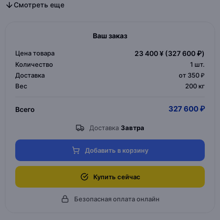
Все дизайнерская мебель в категории
Все мебель для дома и офиса в категории
Смотреть еще
Ваш заказ
Цена товара
23 400 ¥
(327 600 ₽)
Количество
1
шт.
Доставка
от 350 ₽
Вес
200 кг
327 600 ₽
Всего
Доставка
Завтра
Добавить в корзину
Купить сейчас
Безопасная оплата онлайн