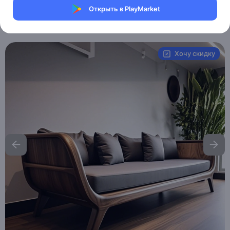
Магазин eMILE
Открыть в PlayMarket
Артикул:
MXM2652961174
Хочу скидку