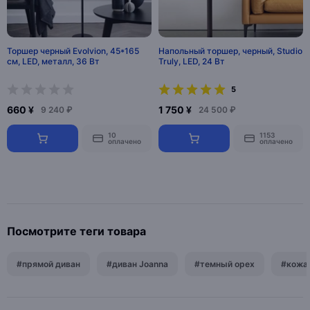
Торшер черный Evolvion, 45*165
Напольный торшер, черный, Studio
см, LED, металл, 36 Вт
Truly, LED, 24 Вт
5
660 ¥
1 750 ¥
9 240 ₽
24 500 ₽
10
1153
оплачено
оплачено
Посмотрите теги товара
#прямой диван
#диван Joanna
#темный орех
#кожа