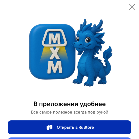
Открыть в приложении
Открыть
Главная
Категории
Мебель для дома и офиса
Мебель для дома
Диван
Прямой диван Joanna темный орех, кожа, 220*85*80 см
Прямой диван Joanna темный орех, кожа,
В приложении удобнее
220*85*80 см
Все самое полезное всегда под рукой
Открыть в RuStore
0 отзывов
0