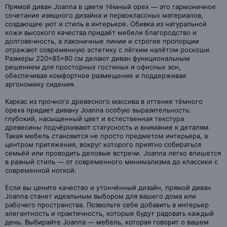
Прямой диван Joanna в цвете тёмный орех — это гармоничное
сочетание изящного дизайна и первоклассных материалов,
создающее уют и стиль в интерьере. Обивка из натуральной
кожи высокого качества придаёт мебели благородство и
долговечность, а лаконичные линии и строгие пропорции
отражают современную эстетику с лёгким налётом роскоши.
Размеры 220×85×80 см делают диван функциональным
решением для просторных гостиных и офисных зон,
обеспечивая комфортное размещение и поддерживая
эргономику сидения.
Каркас из прочного древесного массива в оттенке тёмного
ореха придает дивану Joanna особую выразительность:
глубокий, насыщенный цвет и естественная текстура
древесины подчёркивают статусность и внимание к деталям.
Такая мебель становится не просто предметом интерьера, а
центром притяжения, вокруг которого приятно собираться
семьёй или проводить деловые встречи. Joanna легко впишется
в разный стиль — от современного минимализма до классики с
современной ноткой.
Если вы цените качество и утончённый дизайн, прямой диван
Joanna станет идеальным выбором для вашего дома или
рабочего пространства. Позвольте себе добавить в интерьер
элегантность и практичность, которые будут радовать каждый
день. Выбирайте Joanna — мебель, которая говорит о вашем