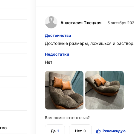
Анастасия Плецкая
5 октября 20
Достоинства
Достойные размеры, ложишься и растворя
Недостатки
Нет
Вам помог этот отзыв?
тво
Да
1
Нет
0
Рекомендую