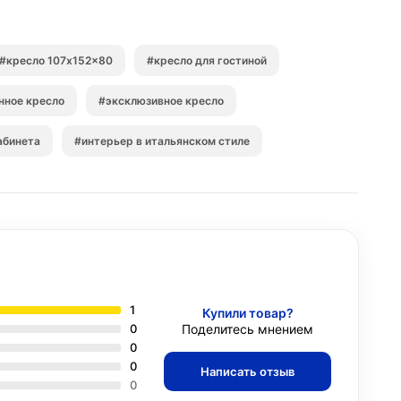
#кресло 107x152x80
#кресло для гостиной
нное кресло
#эксклюзивное кресло
абинета
#интерьер в итальянском стиле
1
Купили товар?
0
Поделитесь мнением
0
0
Написать отзыв
0