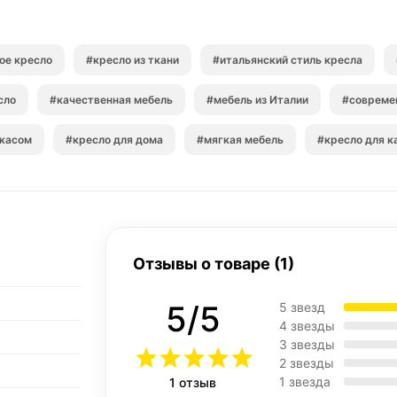
ое кресло
#кресло из ткани
#итальянский стиль кресла
сло
#качественная мебель
#мебель из Италии
#совреме
ркасом
#кресло для дома
#мягкая мебель
#кресло для к
Отзывы о товаре (1)
5/5
5 звезд
4 звезды
3 звезды
2 звезды
1 звезда
1 отзыв