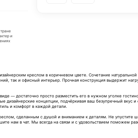
стране
актер и
дениях
 дизайнерским креслом в коричневом цвете. Сочетание натуральной
ий, так и офисный интерьер. Прочная конструкция выдержит нагруз
 виде — достаточно просто разместить его в нужном уголке гостин
ные дизайнерские концепции, подчёркивая ваш безупречный вкус и
тиль и комфорт в каждой детали.
креслом, сделанным с душой и вниманием к деталям. Не упустите ш
ите нам в чат. Мы всегда на связи и с удовольствием поможем раз