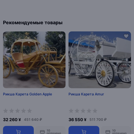
Рекомендуемые товары
Рикша Карета Golden Apple
Рикша Карета Amur
32 260 ¥
36 550 ¥
451 640 ₽
511 700 ₽
10
10
оплачено
оплачено