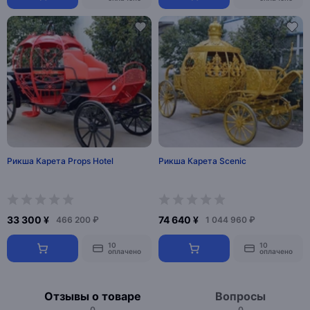
Рикша Карета Props Hotel
Рикша Карета Scenic
33 300 ¥
74 640 ¥
466 200 ₽
1 044 960 ₽
10
10
оплачено
оплачено
Отзывы о товаре
Вопросы
0
0