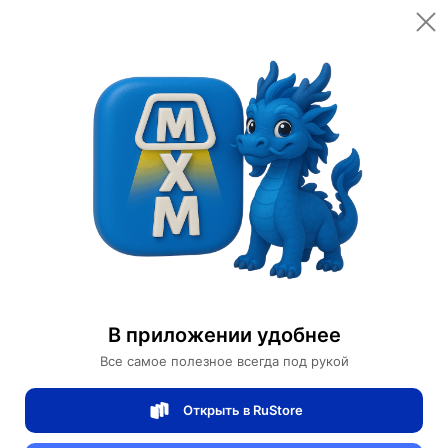
Открыть в приложении
Открыть
Главная
Категории
Автомобили и аксессуары
Велорикши
Рикша Карета Feay
Рикша Карета Feay
В приложении удобнее
0 отзывов
0
Все самое полезное всегда под рукой
Магазин Motors Store
Открыть в RuStore
Артикул:
Feay4239