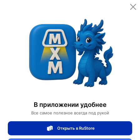
Открыть в приложении
Открыть
Главная
Категории
Автомобили и аксессуары
Велорикши
Рикша Карета Props Hotel
Рикша Карета Props Hotel
В приложении удобнее
0 отзывов
0
Все самое полезное всегда под рукой
Магазин Ephdarren
Открыть в RuStore
Артикул:
MXM5505244284