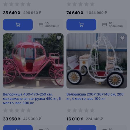
35 640 ¥
74 640 ¥
498 960 ₽
1 044 960 ₽
10
10
оплачено
оплачено
Велорикша 400*170*250 см,
Велорикша 200*130*140 см, 200
максимальная нагрузка 450 кг, 6
кг, 4 место, вес 100 кг
место, вес 300 кг
33 950 ¥
16 010 ¥
475 300 ₽
224 140 ₽
10
10