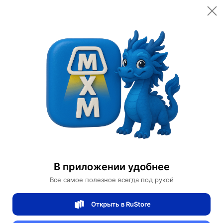
Открыть в приложении
Открыть
Главная
Категории
Автомобили и аксессуары
Велорикши
Рикша Карета Props Hotel
Рикша Карета Props Hotel
В приложении удобнее
0 отзывов
0
Все самое полезное всегда под рукой
Магазин Ephdarren
Открыть в RuStore
Артикул:
MXM5505244284