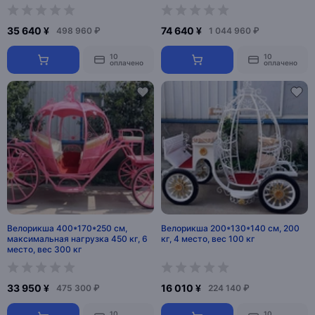
35 640 ¥
74 640 ¥
498 960 ₽
1 044 960 ₽
10
10
оплачено
оплачено
Велорикша 400*170*250 см,
Велорикша 200*130*140 см, 200
максимальная нагрузка 450 кг, 6
кг, 4 место, вес 100 кг
место, вес 300 кг
33 950 ¥
16 010 ¥
475 300 ₽
224 140 ₽
10
10