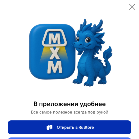
Открыть в приложении
Открыть
Главная
Категории
Автомобили и аксессуары
Сигвеи
Сигвей Ninebot Mini Pro
Сигвей Ninebot Mini Pro
В приложении удобнее
0 отзывов
0
Все самое полезное всегда под рукой
Магазин Motors Store
Открыть в RuStore
Артикул:
Ninebot Mini Pro-432