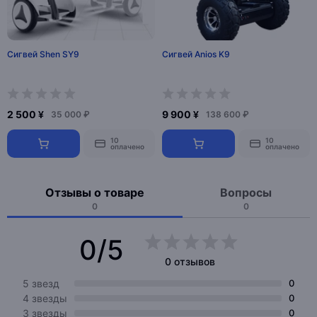
Сигвей Shen SY9
Сигвей Anios K9
2 500 ¥
9 900 ¥
35 000 ₽
138 600 ₽
10
10
оплачено
оплачено
Отзывы о товаре
Вопросы
0
0
0/5
0 отзывов
5 звезд
0
4 звезды
0
3 звезды
0