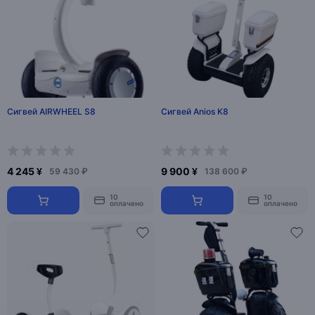
Сигвей AIRWHEEL S8
Сигвей Anios K8
4 245 ¥
9 900 ¥
59 430 ₽
138 600 ₽
10
10
оплачено
оплачено