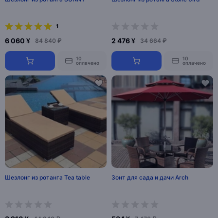
1
6 060 ¥
2 476 ¥
84 840 ₽
34 664 ₽
10
10
оплачено
оплачено
Шезлонг из ротанга Tea table
Зонт для сада и дачи Arch