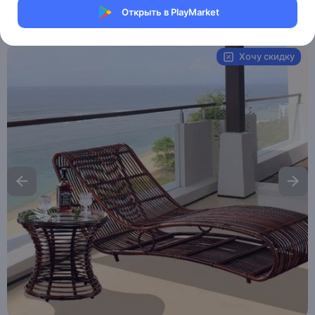
Открыть в PlayMarket
Артикул:
MXM9301725596
Хочу скидку