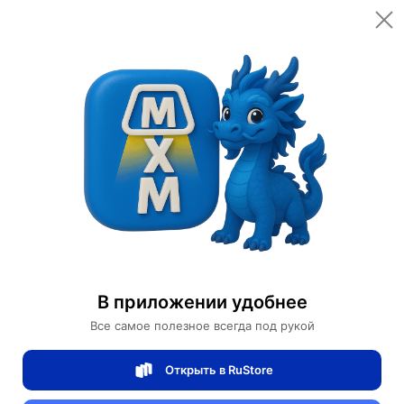
Открыть в приложении
Открыть
Главная
Категории
Мебель для дома и офиса
Мебель для сада и дачи
Садовые шезлонги для дачи
Шезлонг из ротанга Leaf sun
Шезлонг из ротанга Leaf sun
В приложении удобнее
Все самое полезное всегда под рукой
0 отзывов
0
Открыть в RuStore
Магазин Ephdarren