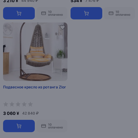
3 210 ¥
534 ¥
44 940 ₽
7 476 ₽
10
10
оплачено
оплачено
Подвесное кресло из ротанга Zlor
3 060 ¥
42 840 ₽
10
оплачено