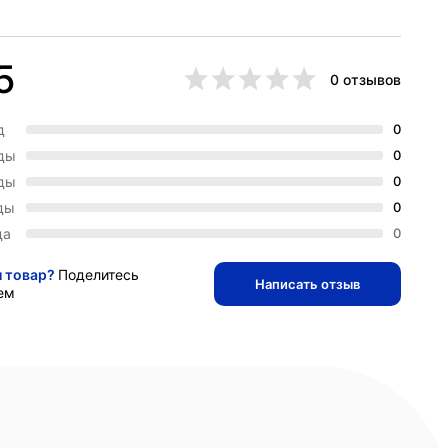
5
0 отзывов
д
0
зды
0
зды
0
ды
0
да
0
и товар?
Поделитесь
Написать отзыв
ем