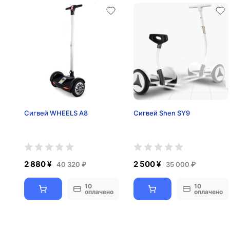
Сигвей WHEELS A8
Сигвей Shen SY9
2 880 ¥
2 500 ¥
40 320 ₽
35 000 ₽
10
10
оплачено
оплачено