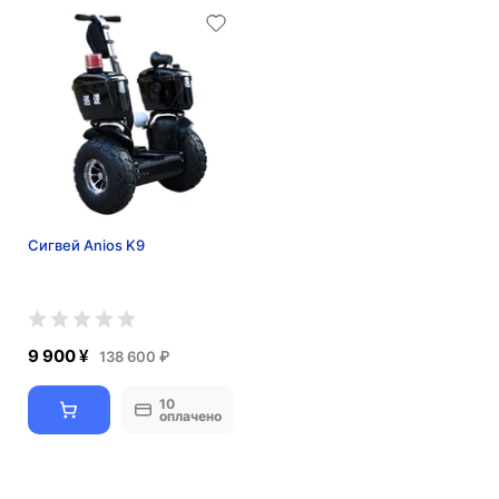
Сигвей Anios K9
9 900 ¥
138 600 ₽
10
оплачено