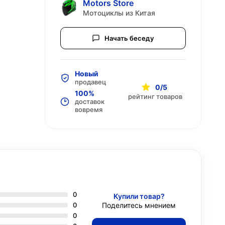
Motors Store
Мотоциклы из Китая
Начать беседу
Новый
продавец
0/5
100%
рейтинг товаров
доставок
вовремя
0
Купили товар?
0
Поделитесь мнением
0