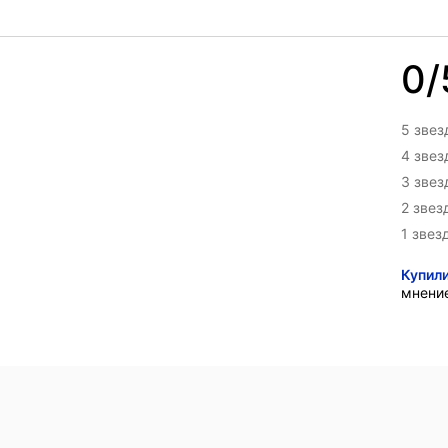
0/
5 звез
4 зве
3 зве
2 звез
1 звез
Купил
мнени