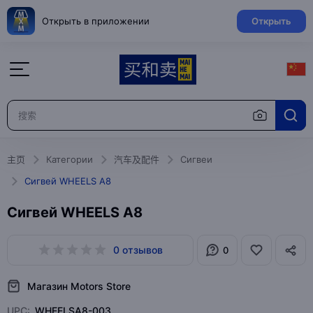
Открыть в приложении
Открыть
主页
Категории
汽车及配件
Сигвеи
Сигвей WHEELS A8
Сигвей WHEELS A8
0 отзывов
0
Магазин Motors Store
UPC:
WHEELSA8-003