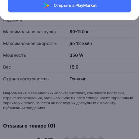
Габаритные размеры
79-113,5/69/28 см
Открыть в PlayMarket
Максимальный угол
15 градусов
подъема
Максимальная нагрузка
80-120 кг
Максимальная скорость
до 12 км\ч
Мощность
350 W
Вес
15.0
Страна изготовитель
Гонконг
Информация о технических характеристиках, комплекте поставки,
стране изготовления, внешнем виде и цвете товара носит справочный
характер и основывается на последних доступных к моменту
публикации сведениях
Отзывы о товаре (0)