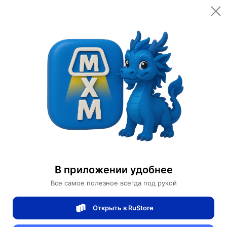
Motors Store
Мотоциклы из Китая
开始的对话
Новый
продавец
0/5
рейтинг товаров
100%
доставок вовремя
Характеристики
Батарея
36 V
В приложении удобнее
Время зарядки
2-3 часа
Все самое полезное всегда под рукой
Запас хода
20 км
Открыть в RuStore
Диаметр колес
10 дюймов