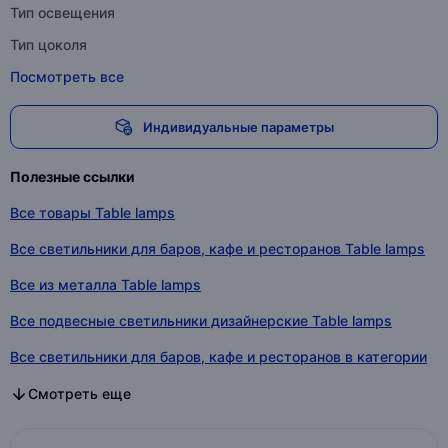
Тип освещения
Тип цоколя
Посмотреть все
Индивидуальные параметры
Полезные ссылки
Все товары Table lamps
Все светильники для баров, кафе и ресторанов Table lamps
Все из металла Table lamps
Все подвесные светильники дизайнерские Table lamps
Все светильники для баров, кафе и ресторанов в категории
Все из металла в категории
Все подвесные светильники дизайнерские в категории
Смотреть еще