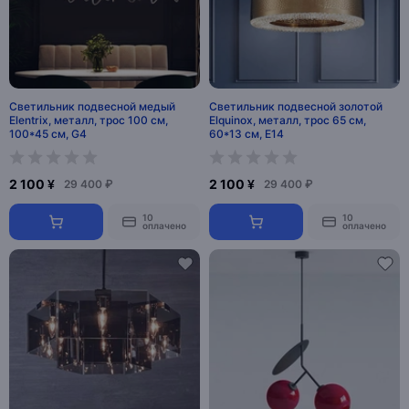
Светильник подвесной медый
Светильник подвесной золотой
Elentrix, металл, трос 100 см,
Elquinox, металл, трос 65 см,
100*45 см, G4
60*13 см, Е14
2 100 ¥
2 100 ¥
29 400 ₽
29 400 ₽
10
10
оплачено
оплачено