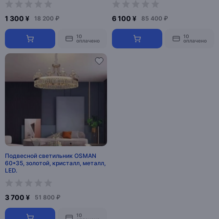
1 300 ¥
6 100 ¥
18 200 ₽
85 400 ₽
10
10
оплачено
оплачено
Подвесной светильник OSMAN
60*35, золотой, кристалл, металл,
LED.
3 700 ¥
51 800 ₽
10