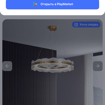
Магазин Table lamps
Открыть в PlayMarket
Артикул:
MXM2845032975
Хочу скидку