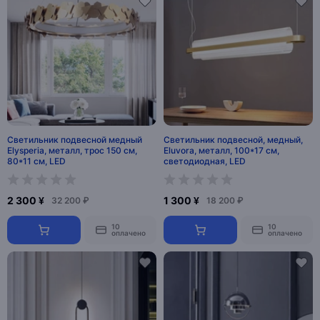
Светильник подвесной медный
Светильник подвесной, медный,
Elysperia, металл, трос 150 см,
Eluvora, металл, 100*17 см,
80*11 см, LED
светодиодная, LED
2 300 ¥
1 300 ¥
32 200 ₽
18 200 ₽
10
10
оплачено
оплачено