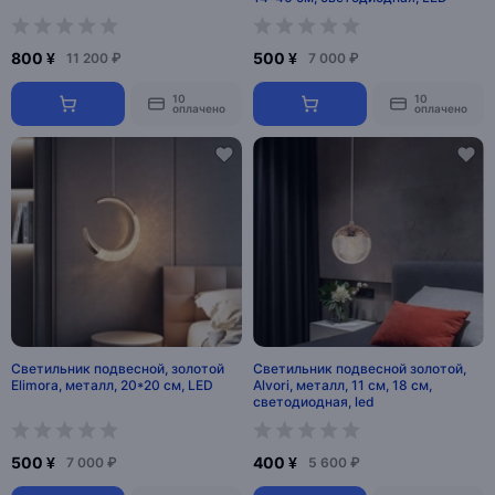
800 ¥
500 ¥
11 200 ₽
7 000 ₽
10
10
оплачено
оплачено
Светильник подвесной, золотой
Светильник подвесной золотой,
Elimora, металл, 20*20 см, LED
Alvori, металл, 11 см, 18 см,
светодиодная, led
500 ¥
400 ¥
7 000 ₽
5 600 ₽