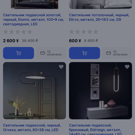
Светильник подвесной золотой,
Светильник потолочный, черный,
черный, Elumix, металл, 100*9 см,
Elirvo, металл, 26*163 см, G9
светодиодная, LED
2 600 ¥
600 ¥
36 400 ₽
8 400 ₽
10
10
оплачено
оплачено
Светильник подвесной, черный,
Светильник подвесной,
Orvexa, металл, 60*38 см, LED
бронзовый, Eldrisign, металл,
14*40 см, светодиодная, LED