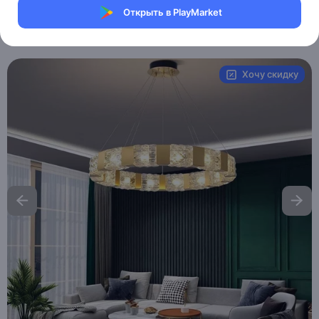
Магазин Table lamps
Открыть в PlayMarket
Артикул:
MXM6119880960
Хочу скидку