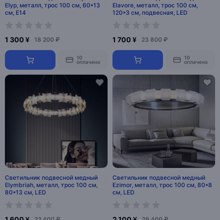
Elyp, металл, трос 100 см, 60*13
Elavore, металл, трос 100 см,
см, E14
120*3 см, подвесная, LED
1 300 ¥
1 700 ¥
18 200 ₽
23 800 ₽
10
10
оплачено
оплачено
Светильник подвесной медный
Светильник подвесной медный
Elymbriah, металл, трос 100 см,
Ezimor, металл, трос 100 см, 80*8
80*13 см, LED
см, LED
1 600 ¥
2 100 ¥
22 400 ₽
29 400 ₽