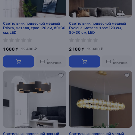
Светильник подвесной медный
Светильник подвесной медный
Exivra, металл, трос 120 см, 80*30
Evolqua, металл, трос 120 см,
см, LED
80*30 см, LED
1 600 ¥
2 100 ¥
22 400 ₽
29 400 ₽
10
10
оплачено
оплачено
Светильник подвесной черный
Светильник подвесной медый