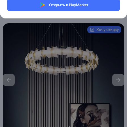
Магазин Table lamps
Открыть в PlayMarket
Артикул:
MXM6558308916
Хочу скидку