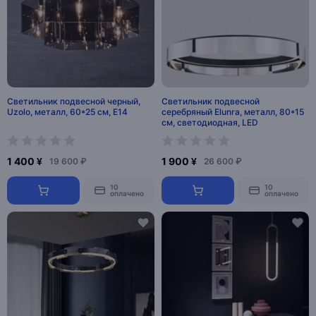
Светильник подвесной черный,
Светильник подвесной
Uzolo, металл, 60*25 см, Е14
серебряный Elunra, металл, 80*15
см, светодиодная, LED
1 400 ¥
1 900 ¥
19 600 ₽
26 600 ₽
10
10
оплачено
оплачено