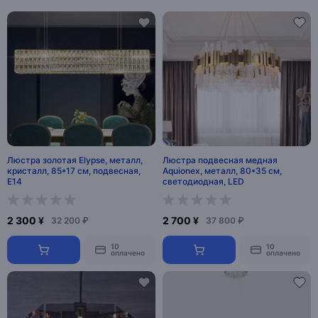
Люстра золотая Elypse, металл,
Люстра подвесная медная
кристалл, 85*17 см, подвесная,
Aquionex, металл, 80*35 см,
E14
светодиодная, LED
2 300 ¥
2 700 ¥
32 200 ₽
37 800 ₽
10
10
оплачено
оплачено