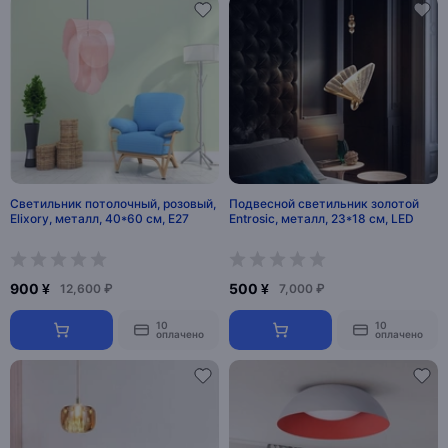
Светильник потолочный, розовый,
Подвесной светильник золотой
Elixory, металл, 40*60 см, Е27
Entrosic, металл, 23*18 см, LED
900 ¥
500 ¥
12,600 ₽
7,000 ₽
10
10
оплачено
оплачено