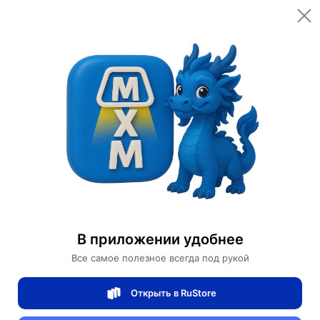
Цена товара
2,900 ¥
(40,600 ₽)
数量
1
шт.
邮递
от 350 ₽
重量
15 кг
40,600 ₽
Всего
Доставка
Завтра
加入购物车
Купить сейчас
Безопасная оплата онлайн
В приложении удобнее
Все самое полезное всегда под рукой
Table lamps
Открыть в RuStore
Дизайнерские настольные лампы