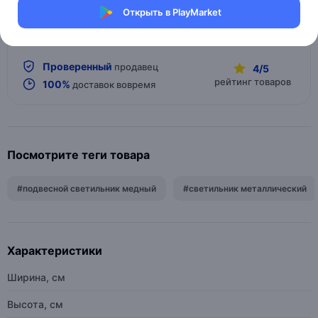
Открыть в PlayMarket
开始的对话
Проверенный
продавец
4/5
рейтинг товаров
100%
доставок вовремя
Посмотрите теги товара
#подвесной светильник медный
#светильник металлический
Характеристики
Ширина, см
Высота, см