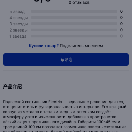
0 отзывов
5 звезд
0
4 звезды
0
3 звезды
0
2 звезды
0
1 звезда
0
Купили товар?
Поделитесь мнением
写评论
产品介绍
Подвесной светильник Elentrix — идеальное решение для тех,
кто ценит стиль и функциональность в интерьере. Его изящный
корпус из металла с теплым медным оттенком создаёт
атмосферу уюта и изысканности, добавляя в пространство
лёгкий акцент премиального дизайна. Габариты 130×45 см и
трос длиной 100 см позволяют гармонично вписать светильник
над обеденным столом, барной стойкой или в зоне отдыха,