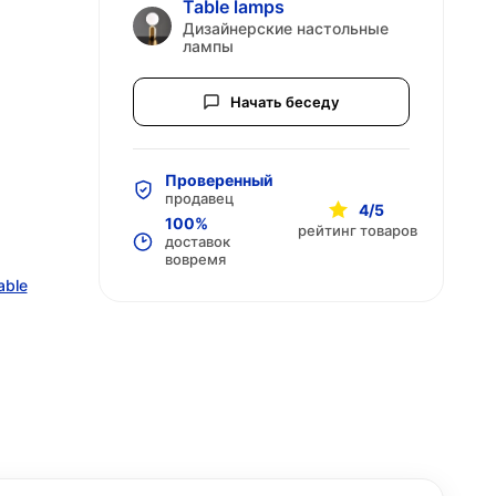
Table lamps
Дизайнерские настольные
лампы
Начать беседу
Проверенный
продавец
4/5
100%
рейтинг товаров
доставок
вовремя
able