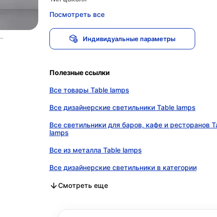
Посмотреть все
Индивидуальные параметры
Полезные ссылки
Все товары Table lamps
Все дизайнерские светильники Table lamps
Все светильники для баров, кафе и ресторанов T
lamps
Все из металла Table lamps
Все дизайнерские светильники в категории
Все светильники для баров, кафе и ресторанов в
Все из металла в категории
Смотреть еще
категории