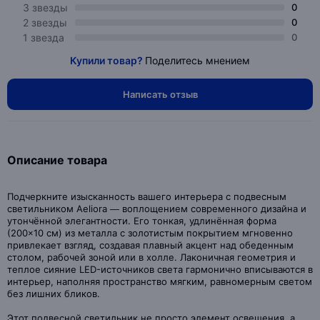
3 звезды
0
2 звезды
0
1 звезда
0
Купили товар?
Поделитесь мнением
Написать отзыв
Описание товара
Подчеркните изысканность вашего интерьера с подвесным
светильником Aeliora — воплощением современного дизайна и
утончённой элегантности. Его тонкая, удлинённая форма
(200×10 см) из металла с золотистым покрытием мгновенно
привлекает взгляд, создавая плавный акцент над обеденным
столом, рабочей зоной или в холле. Лаконичная геометрия и
теплое сияние LED-источников света гармонично вписываются в
интерьер, наполняя пространство мягким, равномерным светом
без лишних бликов.
Этот подвесной светильник не просто элемент освещения, а