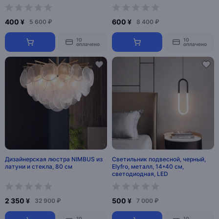
400 ¥
600 ¥
5 600 ₽
8 400 ₽
10
10
оплачено
оплачено
Дизайнерская люстра NIMBUS из
Светильник подвесной, черный,
латуни и стекла, 80 см
Elyfro, металл, 14*40 см,
светодиодная, LED
2 350 ¥
500 ¥
32 900 ₽
7 000 ₽
10
10