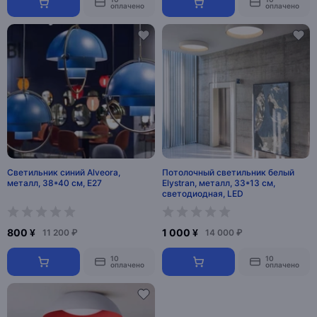
оплачено
оплачено
Светильник синий Alveora,
Потолочный светильник белый
металл, 38*40 см, Е27
Elystran, металл, 33*13 см,
светодиодная, LED
800 ¥
1 000 ¥
11 200 ₽
14 000 ₽
10
10
оплачено
оплачено