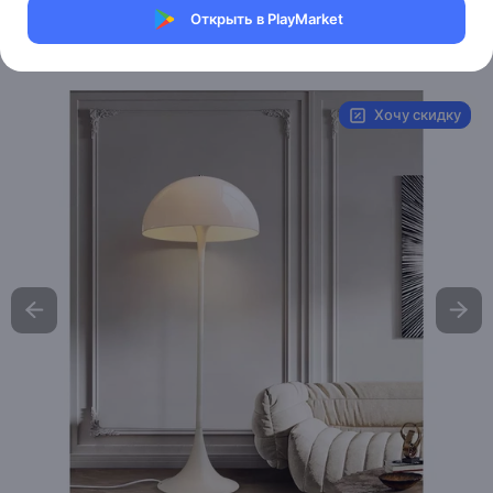
Магазин Weller Store
Открыть в PlayMarket
Артикул:
MXM7264944982
Хочу скидку