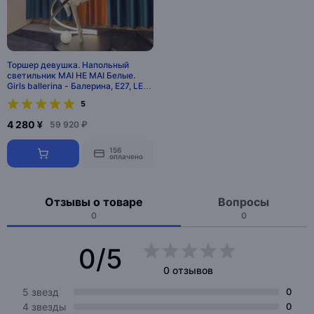
Торшер девушка. Напольный
светильник MAI HE MAI Белые.
Girls ballerina - Балерина, E27, LED,
70 Вт
5
4 280 ¥
59 920 ₽
156
оплачено
Отзывы о товаре
Вопросы
0
0
0/5
0 отзывов
5 звезд
0
4 звезды
0