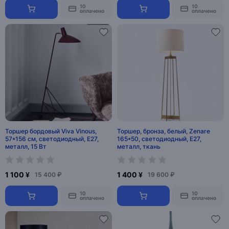
10
10
оплачено
оплачено
Торшер бордовый Viva Vinous,
Торшер, бронза, белый, Zenare
57*156 см, светодиодный, Е27,
165*50, светодиодный, Е27,
металл, 15 Вт
металл, ткань
1 100 ¥
1 400 ¥
15 400 ₽
19 600 ₽
10
10
оплачено
оплачено