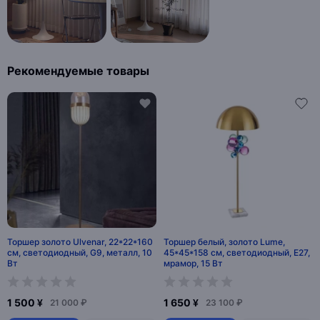
Рекомендуемые товары
Торшер золото Ulvenar, 22*22*160
Торшер белый, золото Lume,
см, светодиодный, G9, металл, 10
45*45*158 см, светодиодный, Е27,
Вт
мрамор, 15 Вт
1 500 ¥
1 650 ¥
21 000 ₽
23 100 ₽