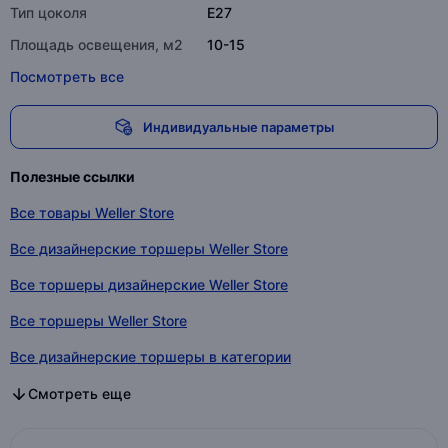
Тип цоколя
E27
Площадь освещения, м2
10-15
Посмотреть все
Индивидуальные параметры
Полезные ссылки
Все товары Weller Store
Все дизайнерские торшеры Weller Store
Все торшеры дизайнерские Weller Store
Все торшеры Weller Store
Все дизайнерские торшеры в категории
Все торшеры дизайнерские в категории
Все торшеры в категории
Смотреть еще