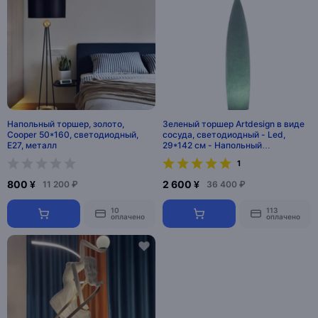
Напольный торшер, золото,
Зеленый торшер Artdesign в виде
Cooper 50*160, светодиодный,
сосуда, светодиодный - Led,
E27, металл
29*142 см - Напольный
светильник
1
800 ¥
2 600 ¥
11 200 ₽
36 400 ₽
10
113
оплачено
оплачено