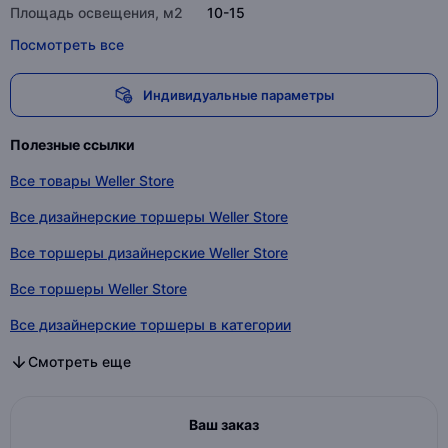
Площадь освещения, м2
10-15
Посмотреть все
Индивидуальные параметры
Полезные ссылки
Все товары Weller Store
Все дизайнерские торшеры Weller Store
Все торшеры дизайнерские Weller Store
Все торшеры Weller Store
Все дизайнерские торшеры в категории
Все торшеры дизайнерские в категории
Все торшеры в категории
Смотреть еще
Ваш заказ