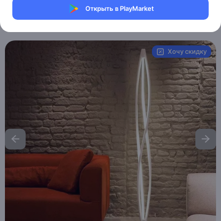
Магазин Weller Store
Открыть в PlayMarket
Артикул:
MXM8417054413
Хочу скидку