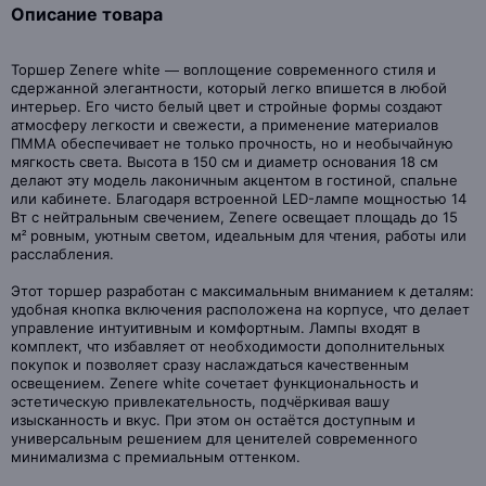
Описание товара
Торшер Zenere white — воплощение современного стиля и
сдержанной элегантности, который легко впишется в любой
интерьер. Его чисто белый цвет и стройные формы создают
атмосферу легкости и свежести, а применение материалов
ПММА обеспечивает не только прочность, но и необычайную
мягкость света. Высота в 150 см и диаметр основания 18 см
делают эту модель лаконичным акцентом в гостиной, спальне
или кабинете. Благодаря встроенной LED-лампе мощностью 14
Вт с нейтральным свечением, Zenere освещает площадь до 15
м² ровным, уютным светом, идеальным для чтения, работы или
расслабления.
Этот торшер разработан с максимальным вниманием к деталям:
удобная кнопка включения расположена на корпусе, что делает
управление интуитивным и комфортным. Лампы входят в
комплект, что избавляет от необходимости дополнительных
покупок и позволяет сразу наслаждаться качественным
освещением. Zenere white сочетает функциональность и
эстетическую привлекательность, подчёркивая вашу
изысканность и вкус. При этом он остаётся доступным и
универсальным решением для ценителей современного
минимализма с премиальным оттенком.