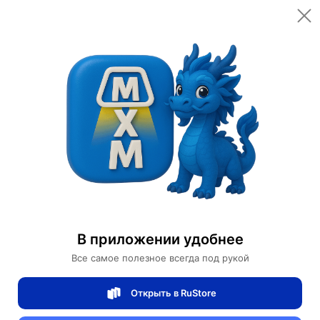
Открыть в приложении
Открыть
Главная
Категории
Мебель для дома и офиса
Освещение для дома
Дизайнерские торшеры
Торшер белый Zenere white 18*18*150 см, LED, ПММА, 14 Вт
Торшер белый Zenere white 18*18*150 см,
В приложении удобнее
LED, ПММА, 14 Вт
Все самое полезное всегда под рукой
Открыть в RuStore
0 отзывов
0