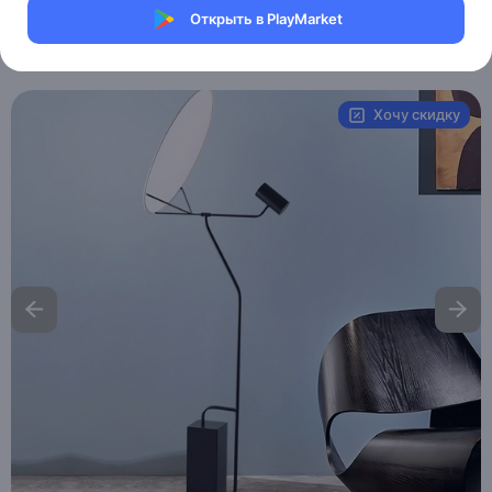
Магазин Weller Store
Открыть в PlayMarket
Артикул:
MXM5828839427
Хочу скидку