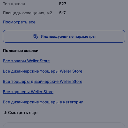
Тип цоколя
E27
Площадь освещения, м2
5-7
Посмотреть все
Индивидуальные параметры
Полезные ссылки
Все товары Weller Store
Все дизайнерские торшеры Weller Store
Все торшеры дизайнерские Weller Store
Все торшеры Weller Store
Все дизайнерские торшеры в категории
Все торшеры дизайнерские в категории
Все торшеры в категории
Смотреть еще