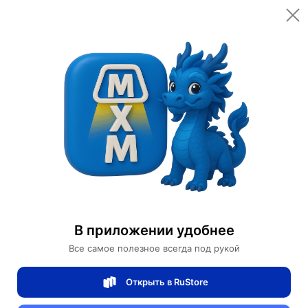
Открыть в приложении
Открыть
Главная
Категории
Мебель для дома и офиса
Освещение для дома
Дизайнерские торшеры
Торшер, черный, белый, Bekker 50*160, LED, металл, ПММА
Торшер, черный, белый, Bekker 50*160,
В приложении удобнее
LED, металл, ПММА
Все самое полезное всегда под рукой
Открыть в RuStore
0 отзывов
0