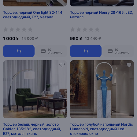
Торшер, черный One light 32*144,
Торшер черный Henry 28*165, LED,
светодиодный, E27, металл
металл
1 000 ¥
960 ¥
14 000 ₽
13 440 ₽
10
10
оплачено
оплачено
Торшер белый, черный, золото
торшер голубой напольный Nordic
Calder, 135*182, светодиодный,
Humanoid, светодиодный Led,
E27, металл, ткань
стекловолокно