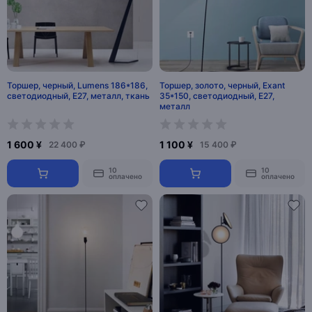
Торшер, черный, Lumens 186*186,
Торшер, золото, черный, Exant
светодиодный, E27, металл, ткань
35*150, светодиодный, E27,
металл
1 600 ¥
1 100 ¥
22 400 ₽
15 400 ₽
10
10
оплачено
оплачено