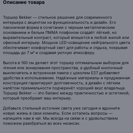
Описание товара
Торшер Bekker — стильное решение для современного
интерьера с акцентом на функциональность и дизайн. Его
лаконичная форма в сочетании с черным металлическим
основанием и белым ПММА плафоном создаёт лёгкий, но
выразительный контраст, который впишется в любой жилой или
офисный интерьер. Мощное LED-освещение нейтрального цвета
обеспечивает комфортный свет для работы и отдыха, покрывая
площадь до 7 м² и создавая уютную атмосферу.
Высота в 160 см делает этот торшер оптимальным выбором для
чтения или зонирования пространства, а удобный кнопочный
выключатель и встроенная лампа с цоколем Е27 добавляют
удобства в использовании. Надёжные материалы и продуманная
конструкция гарантируют долговечность, а дизайн с лёгким
налётом премиальности подчеркнёт хороший вкус владельца.
Торшер Bekker — это баланс между практичностью и эстетикой,
который преобразит ваш интерьер.
Добавьте стильный источник света уже сегодня и вдохните
новую жизнь в свои комнаты. Если остались вопросы —
напишите нам в чат. Мы всегда на связи и с удовольствием
поможем разобраться во всех нюансах.