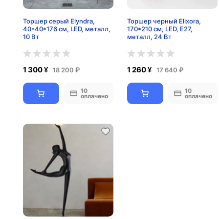
Торшер серый Elyndra,
Торшер черный Elixora,
40*40*176 см, LED, металл,
170*210 см, LED, E27,
10 Вт
металл, 24 Вт
1 300 ¥
1 260 ¥
18 200 ₽
17 640 ₽
10
10
оплачено
оплачено