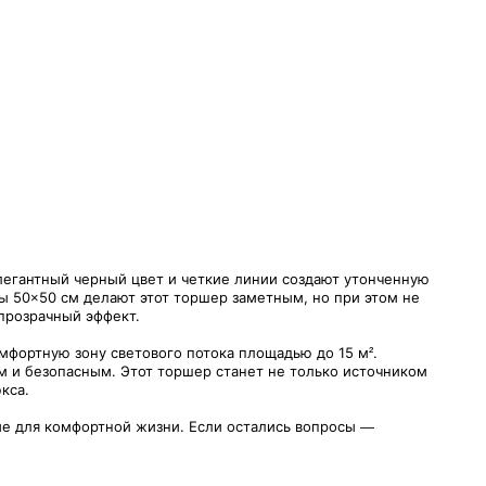
легантный черный цвет и четкие линии создают утонченную
ры 50×50 см делают этот торшер заметным, но при этом не
прозрачный эффект.
фортную зону светового потока площадью до 15 м².
м и безопасным. Этот торшер станет не только источником
кса.
ные для комфортной жизни. Если остались вопросы —