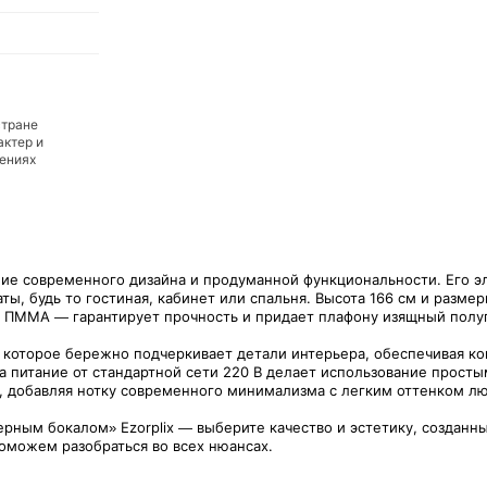
стране
актер и
дениях
ние современного дизайна и продуманной функциональности. Его э
ты, будь то гостиная, кабинет или спальня. Высота 166 см и разме
 ПММА — гарантирует прочность и придает плафону изящный полу
которое бережно подчеркивает детали интерьера, обеспечивая ком
а питание от стандартной сети 220 В делает использование просты
, добавляя нотку современного минимализма с легким оттенком лю
ерным бокалом» Ezorplix — выберите качество и эстетику, создан
поможем разобраться во всех нюансах.