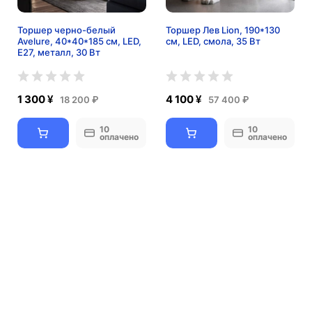
Торшер черно-белый
Торшер Лев Lion, 190*130
Avelure, 40*40*185 см, LED,
см, LED, смола, 35 Вт
Е27, металл, 30 Вт
1 300 ¥
4 100 ¥
18 200 ₽
57 400 ₽
10
10
оплачено
оплачено