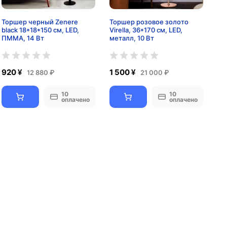
Торшер черный Zenere
Торшер розовое золото
black 18*18*150 см, LED,
Virella, 36*170 см, LED,
ПММА, 14 Вт
металл, 10 Вт
920 ¥
1 500 ¥
12 880 ₽
21 000 ₽
10
10
оплачено
оплачено