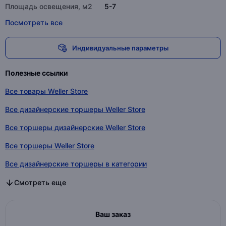
Площадь освещения, м2
5-7
Посмотреть все
Индивидуальные параметры
Полезные ссылки
Все товары Weller Store
Все дизайнерские торшеры Weller Store
Все торшеры дизайнерские Weller Store
Все торшеры Weller Store
Все дизайнерские торшеры в категории
Все торшеры дизайнерские в категории
Все торшеры в категории
Смотреть еще
Ваш заказ