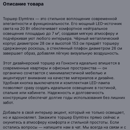
Описание товара
Торшер Elymtrex — это стильное воплощение современной
элегантности и функциональности. Его мощный LED-источник
света на 20 Вт обеспечивает комфортное нейтральное
освещение площадью до 7 м², создавая мягкую атмосферу и
подчёркивая уют любого интерьера. Чёрный металлический
корпус диаметром 28 см и высотой 153 см придаёт торшеру
сдержанную роскошь, а стеклянный плафон диаметром 26 см
завершает образ, добавляя лёгкую визуальную воздушность.
Этот дизайнерский торшер из Гонконга идеально впишется в
современные квартиры и офисные пространства — он
органично сочетается с минималистичной мебелью и
акцентирует внимание на качестве материалов и дизайне.
Удобная кнопка выключателя и комплектная LED-лампа
позволяют сразу создать идеальное освещение в гостиной,
спальне или кабинете. Надежность и долговечность
конструкции обеспечат долгие годы использования без лишних
забот.
Добавьте в свой интерьер акцент, который не только освещает,
но и вдохновляет. Закажите торшер Elymtrex прямо сейчас и
окунитесь в атмосферу комфорта и стильной простоты. Если
остались вопросы — напишите нам в чат. Мы всегда на связи и с