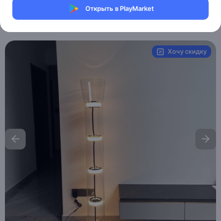
Магазин Weller Store
Открыть в PlayMarket
Артикул:
MXM3793297482
Хочу скидку