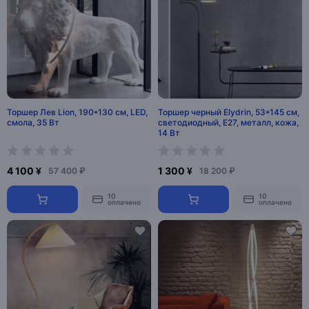
Торшер Лев Lion, 190*130 см, LED,
Торшер черный Elydrin, 53*145 см,
смола, 35 Вт
светодиодный, Е27, металл, кожа,
14 Вт
4 100 ¥
1 300 ¥
57 400 ₽
18 200 ₽
10
10
оплачено
оплачено