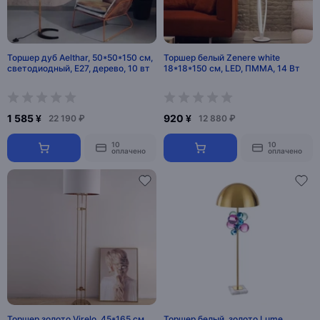
Торшер дуб Aelthar, 50*50*150 см,
Торшер белый Zenere white
светодиодный, Е27, дерево, 10 вт
18*18*150 см, LED, ПММА, 14 Вт
1 585 ¥
920 ¥
22 190 ₽
12 880 ₽
10
10
оплачено
оплачено
Торшер золото Virelo, 45*165 см,
Торшер белый, золото Lume,