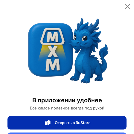
Открыть в приложении
Открыть
Главная
Категории
Мебель для дома и офиса
Освещение для дома
Дизайнерские торшеры
Торшер черный Elymtrex, 28*28*153 см, LED, металл, 20 Вт
Торшер черный Elymtrex, 28*28*153 см,
В приложении удобнее
LED, металл, 20 Вт
Все самое полезное всегда под рукой
Открыть в RuStore
0 отзывов
0