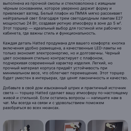
выполнена из прочной смолы и стекловолокна с изящным
чёрным основанием, которое уверенно держит форму и
привлекает взгляд. Белый плафон из ПММА мягко рассеивает
нейтральный свет благодаря трем светодиодным лампам Е27
мощностью 24 Вт, создавая уютную атмосферу в зоне до 5 м².
Этот торшер — идеальный выбор для гостиной или рабочего
кабинета, где важны стиль и функциональность.
Каждая деталь Hatted продумана для вашего комфорта: кнопка
включения удобно размещена, а качественные LED-лампы не
только экономят электроэнергию, но и долговечны. Черный
цвет основания стильно контрастирует с плафоном,
подчеркивая современный характер изделия. Легкий, но
прочный материал корпуса придаёт устойчивость при
минимальном весе, что облегчает перемещение. Этот торшер
будет уместен в интерьерах, где ценят лаконичность и качество.
Добавьте в свой дом изысканный штрих и практичный источник
света — торшер Hatted сделает вашу атмосферу по-настоящему
живой и стильной. Если остались вопросы — напишите нам в
чат. Мы всегда на связи и с удовольствием поможем
разобраться во всех нюансах.