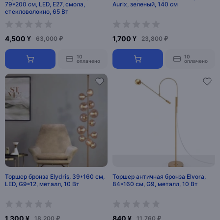
79*200 см, LED, Е27, смола,
Aurix, зеленый, 140 см
стекловолокно, 65 Вт
4,500 ¥
1,700 ¥
63,000 ₽
23,800 ₽
10
10
оплачено
оплачено
Торшер бронза Elydris, 39*160 см,
Торшер античная бронза Elvora,
LED, G9*12, металл, 10 Вт
84*160 см, G9, металл, 10 Вт
1,300 ¥
840 ¥
18,200 ₽
11,760 ₽