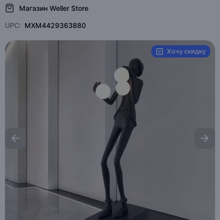
Магазин Weller Store
UPC:
MXM4429363880
Хочу скидку