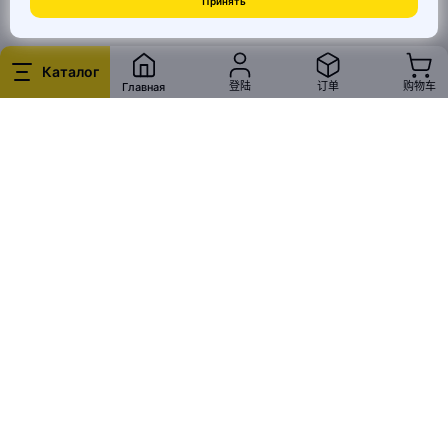
Принять
© 2026 MAI HE MAI. Маркетплейс дизайнерских товаров со всего
Китая по ценам заводов. Все права защищены.
Каталог
登陆
订单
购物车
Главная