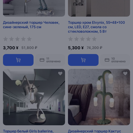
Дизайнерский торшер Человек,
Торшер хром Elvynix, 55*48*100
сине-зеленый, 175 см
см, LED, E27, смола со
стекловолокном, 5 Вт
3,700 ¥
5,300 ¥
51,800 ₽
74,200 ₽
11
10
оплачено
оплачено
Торшер белый Girls ballerina,
Дизайнерский торшер Кактус