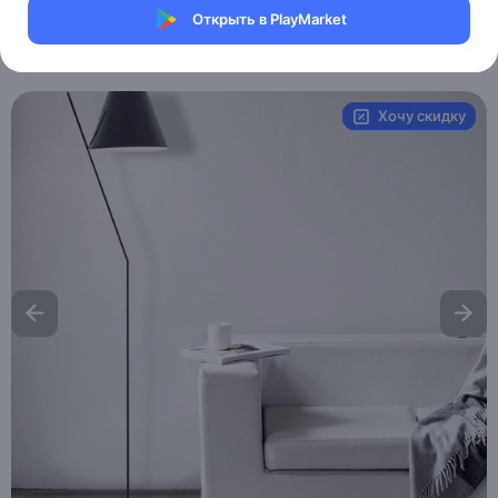
Магазин Weller Store
Открыть в PlayMarket
Артикул:
MXM8306127028
Хочу скидку