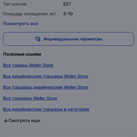
Тип цоколя
E27
Площадь освещения, м2
5-10
Посмотреть все
Индивидуальные параметры
Полезные ссылки
Все товары Weller Store
Все дизайнерские торшеры Weller Store
Все торшеры дизайнерские Weller Store
Все торшеры Weller Store
Все дизайнерские торшеры в категории
Все торшеры дизайнерские в категории
Все торшеры в категории
Смотреть еще