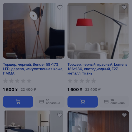
Торшер, черный, Bender 58*173,
Торшер, черный, красный, Lumens
LED, дерево, искусственная кожа,
186*186, светодиодный, E27,
ПММА
металл, ткань
1 600 ¥
1 600 ¥
22 400 ₽
22 400 ₽
10
10
оплачено
оплачено