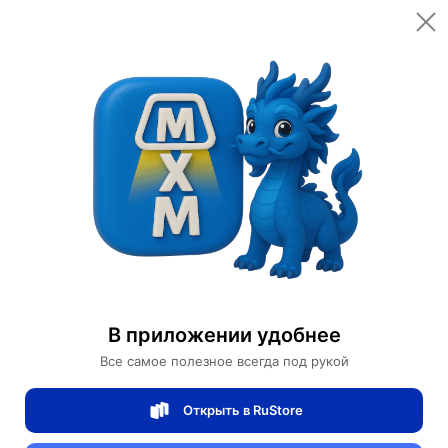
Открыть в приложении
Открыть
Главная
Категории
Мебель для дома и офиса
Освещение для дома
Дизайнерские торшеры
Торшер, черный, Morden 30*135, LED, металл
Торшер, черный, Morden 30*135, LED,
В приложении удобнее
металл
Все самое полезное всегда под рукой
Открыть в RuStore
0 отзывов
0