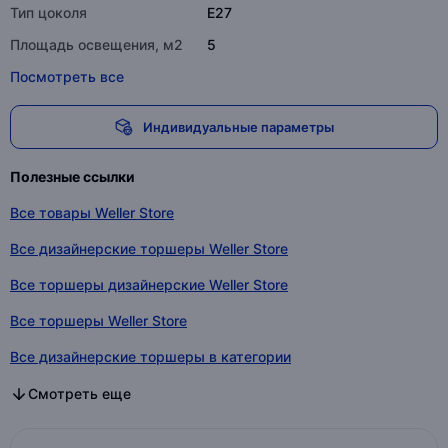
Тип цоколя
E27
Площадь освещения, м2
5
Посмотреть все
Индивидуальные параметры
Полезные ссылки
Все товары Weller Store
Все дизайнерские торшеры Weller Store
Все торшеры дизайнерские Weller Store
Все торшеры Weller Store
Все дизайнерские торшеры в категории
Все торшеры дизайнерские в категории
Все торшеры в категории
Смотреть еще