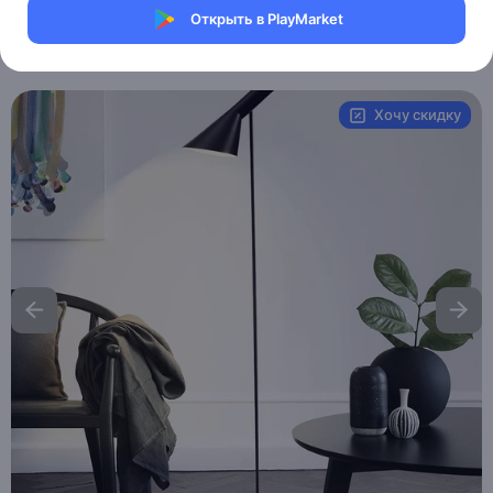
Магазин Weller Store
Открыть в PlayMarket
Артикул:
MXM0971087777
Хочу скидку