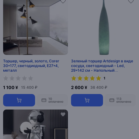
Торшер, черный, золото, Corer
Зеленый торшер Artdesign в виде
30*177, светодиодный, E27*4,
сосуда, светодиодный - Led,
металл
29*142 см - Напольный
светильник
1
1 100 ¥
2 600 ¥
15 400 ₽
36 400 ₽
10
113
оплачено
оплачено