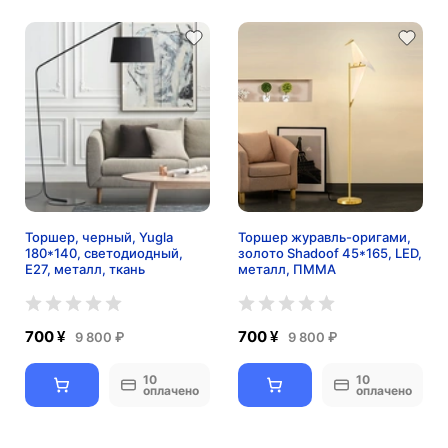
Торшер, черный, Yugla
Торшер журавль-оригами,
180*140, светодиодный,
золото Shadoof 45*165, LED,
E27, металл, ткань
металл, ПММА
700 ¥
700 ¥
9 800 ₽
9 800 ₽
10
10
оплачено
оплачено