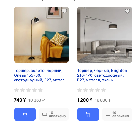
Торшер, золото, черный,
Торшер, черный, Brighton
Orleas 155*30,
210*170, светодиодный,
светодиодный, Е27, металл,
Е27, металл, ткань
ПММА
740 ¥
1 200 ¥
10 360 ₽
16 800 ₽
10
10
оплачено
оплачено