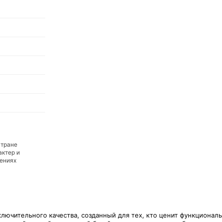
стране
актер и
дениях
лючительного качества, созданный для тех, кто ценит функциональн