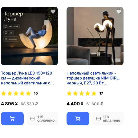
Торшер Луна LED 150×120
Напольный светильник -
см — дизайнерский
торшер девушка NIM GIRL,
напольный светильник с
черный, E27, 20 Вт,
мягким светом
стекловолокно
10
17
4 895 ¥
4 400 ¥
68 530 ₽
61 600 ₽
115
116
оплачено
оплачено