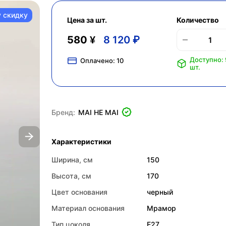
у скидку
Цена за шт.
Количество
580 ¥
8 120 ₽
Доступно: 
Оплачено:
10
шт.
Бренд:
MAI HE MAI
Характеристики
Ширина, см
150
Высота, см
170
Цвет основания
черный
Материал основания
Мрамор
Тип цоколя
E27