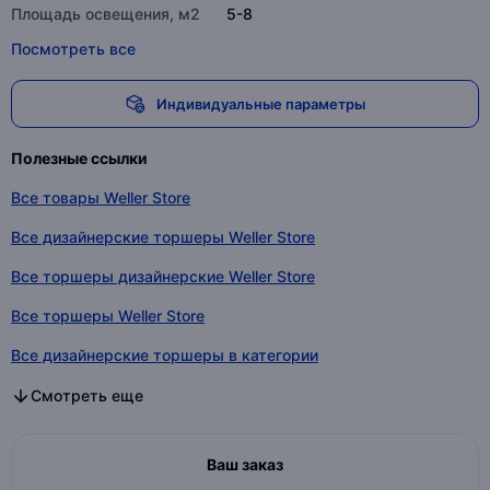
Площадь освещения, м2
5-8
Посмотреть все
Индивидуальные параметры
Полезные ссылки
Все товары Weller Store
Все дизайнерские торшеры Weller Store
Все торшеры дизайнерские Weller Store
Все торшеры Weller Store
Все дизайнерские торшеры в категории
Все торшеры дизайнерские в категории
Все торшеры в категории
Смотреть еще
Ваш заказ