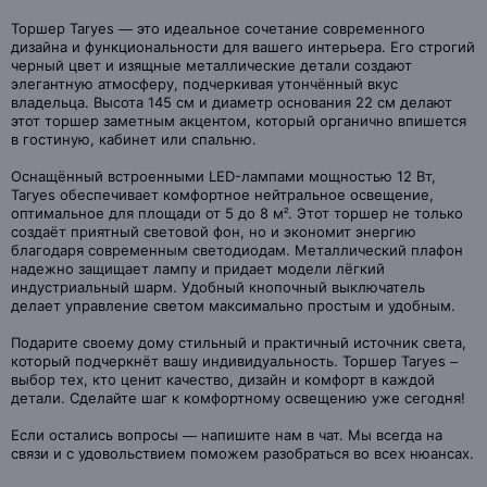
Торшер Taryes — это идеальное сочетание современного
дизайна и функциональности для вашего интерьера. Его строгий
черный цвет и изящные металлические детали создают
элегантную атмосферу, подчеркивая утончённый вкус
владельца. Высота 145 см и диаметр основания 22 см делают
этот торшер заметным акцентом, который органично впишется
в гостиную, кабинет или спальню.
Оснащённый встроенными LED-лампами мощностью 12 Вт,
Taryes обеспечивает комфортное нейтральное освещение,
оптимальное для площади от 5 до 8 м². Этот торшер не только
создаёт приятный световой фон, но и экономит энергию
благодаря современным светодиодам. Металлический плафон
надежно защищает лампу и придает модели лёгкий
индустриальный шарм. Удобный кнопочный выключатель
делает управление светом максимально простым и удобным.
Подарите своему дому стильный и практичный источник света,
который подчеркнёт вашу индивидуальность. Торшер Taryes –
выбор тех, кто ценит качество, дизайн и комфорт в каждой
детали. Сделайте шаг к комфортному освещению уже сегодня!
Если остались вопросы — напишите нам в чат. Мы всегда на
связи и с удовольствием поможем разобраться во всех нюансах.