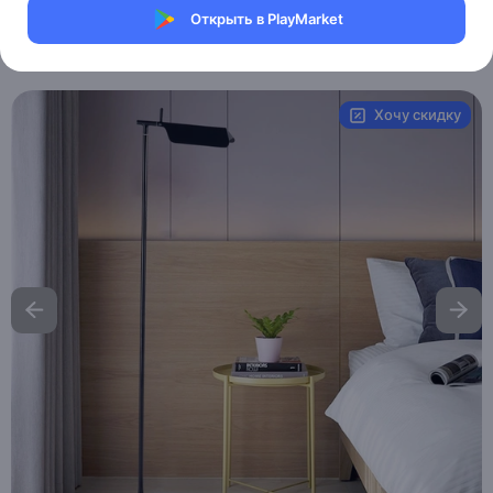
Магазин Weller Store
Открыть в PlayMarket
Артикул:
MXM2961321317
Хочу скидку