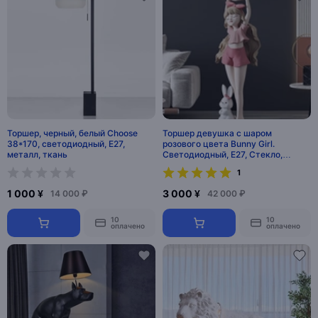
Торшер, черный, белый Choose
Торшер девушка с шаром
38*170, светодиодный, E27,
розового цвета Bunny Girl.
металл, ткань
Светодиодный, E27, Стекло,
120*36 см. Напольный светильник
1
1 000 ¥
3 000 ¥
14 000 ₽
42 000 ₽
10
10
оплачено
оплачено