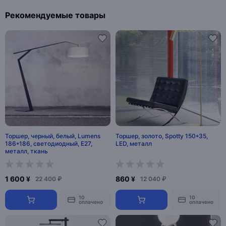
Рекомендуемые товары
Торшер, черный, белый, Lumens
Торшер, золото, Spotty 150*35,
186*186, светодиодный, E27,
LED, металл
металл, ткань
1 600 ¥
860 ¥
22 400 ₽
12 040 ₽
10
10
оплачено
оплачено