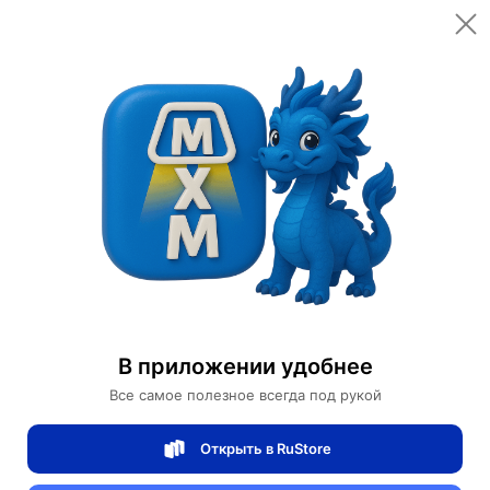
Открыть в приложении
Открыть
Главная
Категории
Мебель для дома и офиса
Освещение для дома
Дизайнерские торшеры
Торшер, черный, Taryes 30*145, LED, металл
Торшер, черный, Taryes 30*145, LED,
В приложении удобнее
металл
Все самое полезное всегда под рукой
Открыть в RuStore
0 отзывов
0