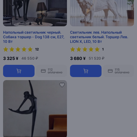
Напольный светильник черный.
Cветильник лев. Напольный
Собака торшер - Dog 138 см, E27,
светильник белый. Торшер Лев.
10 Вт
LION X, LED, 10 Вт
12
1
3 325 ¥
3 680 ¥
46 550 ₽
51 520 ₽
112
115
оплачено
оплачено