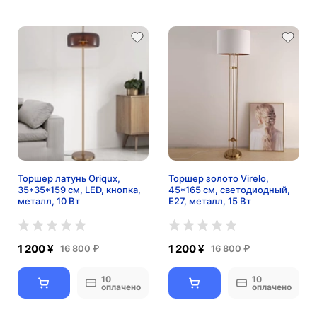
Торшер латунь Oriqux,
Торшер золото Virelo,
35*35*159 см, LED, кнопка,
45*165 см, светодиодный,
металл, 10 Вт
Е27, металл, 15 Вт
1 200 ¥
1 200 ¥
16 800 ₽
16 800 ₽
10
10
оплачено
оплачено