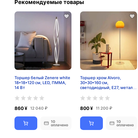
Рекомендуемые товары
Торшер белый Zenere white
Торшер хром Alvoro,
18*18*120 см, LED, ПММА,
30*30*160 см,
14 Вт
светодиодный, Е27, металл,
12 Вт
860 ¥
800 ¥
12 040 ₽
11 200 ₽
10
10
оплачено
оплачено