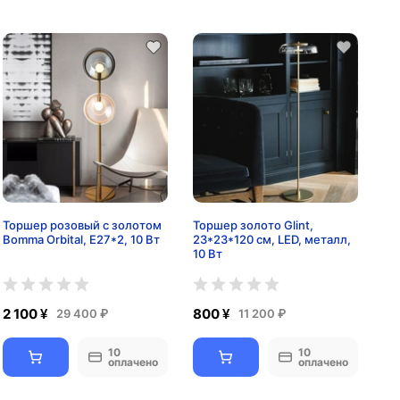
Торшер розовый с золотом
Торшер золото Glint,
Bomma Orbital, Е27*2, 10 Вт
23*23*120 см, LED, металл,
10 Вт
2 100 ¥
800 ¥
29 400 ₽
11 200 ₽
10
10
оплачено
оплачено