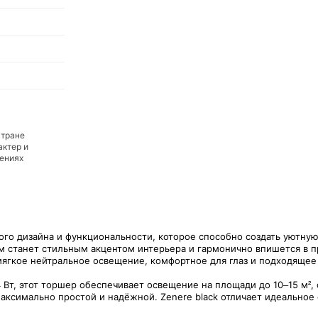
стране
актер и
дениях
ого дизайна и функциональности, которое способно создать уютну
м станет стильным акцентом интерьера и гармонично впишется в п
мягкое нейтральное освещение, комфортное для глаз и подходящее 
, этот торшер обеспечивает освещение на площади до 10–15 м², 
аксимально простой и надёжной. Zenere black отличает идеальное 