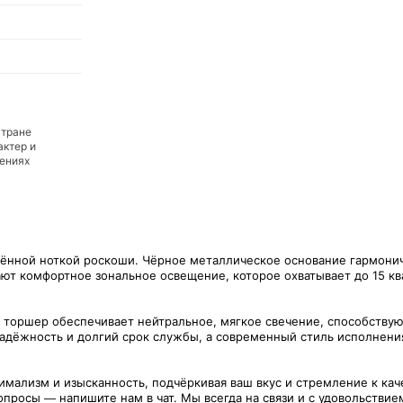
стране
актер и
дениях
ённой ноткой роскоши. Чёрное металлическое основание гармоничн
дают комфортное зональное освещение, которое охватывает до 15 
торшер обеспечивает нейтральное, мягкое свечение, способству
адёжность и долгий срок службы, а современный стиль исполнения
имализм и изысканность, подчёркивая ваш вкус и стремление к кач
опросы — напишите нам в чат. Мы всегда на связи и с удовольстви