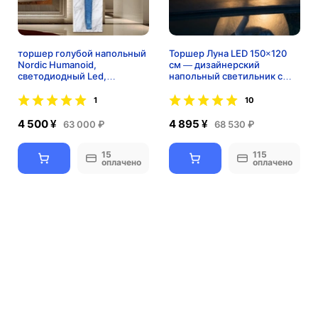
торшер голубой напольный
Торшер Луна LED 150×120
Nordic Humanoid,
см — дизайнерский
светодиодный Led,
напольный светильник с
стекловолокно
мягким светом
1
10
4 500 ¥
4 895 ¥
63 000 ₽
68 530 ₽
15
115
оплачено
оплачено