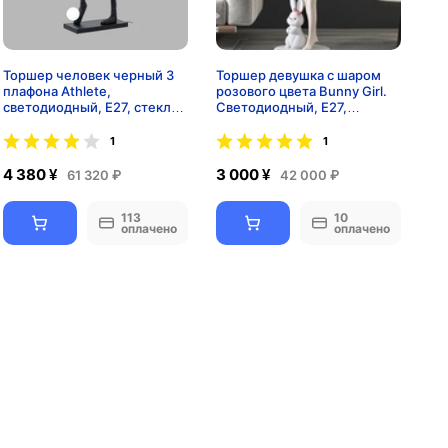
Торшер человек черный 3
Торшер девушка с шаром
плафона Athlete,
розового цвета Bunny Girl.
светодиодный, E27, стекло -
Светодиодный, E27,
напольный торшер в виде
Стекло, 120*36 см.
человека
Напольный светильник
1
1
4 380 ¥
3 000 ¥
61 320 ₽
42 000 ₽
113
10
оплачено
оплачено