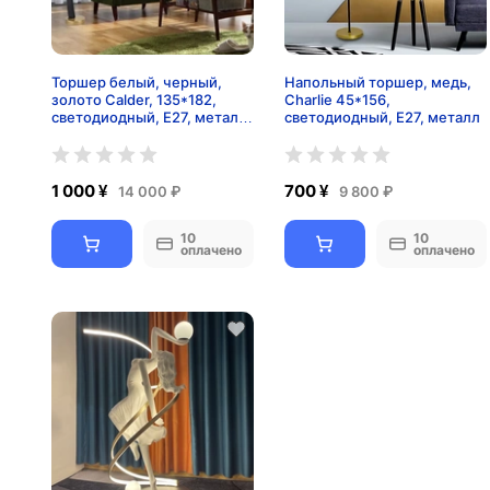
Торшер белый, черный,
Напольный торшер, медь,
золото Calder, 135*182,
Charlie 45*156,
светодиодный, E27, металл,
светодиодный, E27, металл
ткань
1 000 ¥
700 ¥
14 000 ₽
9 800 ₽
10
10
оплачено
оплачено