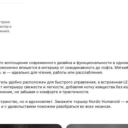
стране
актер и
дениях
то воплощение современного дизайна и функциональности в одном 
армонично впишется в интерьер от скандинавского до лофта. Мягк
. м — идеально для чтения, работы или расслабления.
ель удобно расположен для быстрого управления, а встроенная 
ёт интерьеру свежести и легкости, добавляя нотку изящества без 
нение, не забывая о комфорте и практичности.
странство, но и вдохновляет. Закажите торшер Nordic Humanoid — 
и и с удовольствием поможем разобраться во всех нюансах.