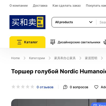
О компании
Доставка
Как сделать заказ
Покупать ка
All products
Каталог
Дизайнерские светильники
Home
Категории
家具和办公家具
家居照明
Торшер голубой Nordic Humanoid
0 отзывов
0
вопросов
Add
Хоч