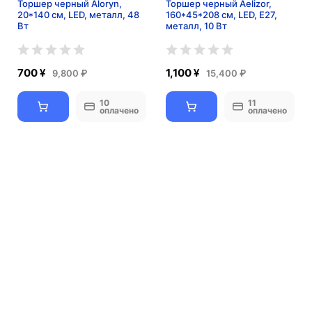
Торшер черный Aloryn,
Торшер черный Aelizor,
20*140 см, LED, металл, 48
160*45*208 см, LED, Е27,
Вт
металл, 10 Вт
700 ¥
1,100 ¥
9,800 ₽
15,400 ₽
10
11
оплачено
оплачено