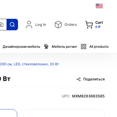
Cart
Log In
Orders
0 ₽
Дизайнерская мебель
Мебель ротанг
All products
200 см, LED, стекловолокно, 20 Вт
0 Вт
Поделиться
UPC:
MXM8263683585