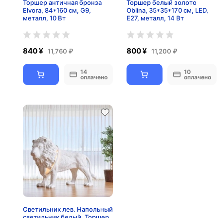
Торшер античная бронза
Торшер белый золото
Elvora, 84*160 см, G9,
Oblina, 35*35*170 см, LED,
металл, 10 Вт
E27, металл, 14 Вт
840 ¥
800 ¥
11,760 ₽
11,200 ₽
14
10
оплачено
оплачено
Cветильник лев. Напольный
светильник белый. Торшер