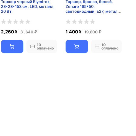
Торшер черный Elymtrex,
Торшер, бронза, белый,
28*28*153 см, LED, металл,
Zenare 165*50,
20 Вт
светодиодный, Е27, металл,
ткань
2,260 ¥
1,400 ¥
31,640 ₽
19,600 ₽
10
10
оплачено
оплачено