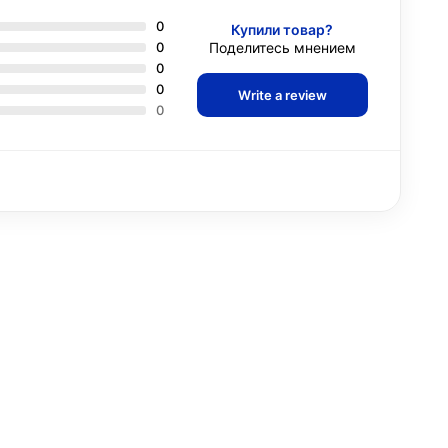
0
Купили товар?
0
Поделитесь мнением
0
0
Write a review
0