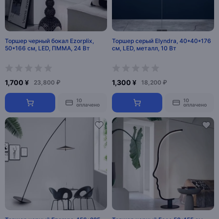
Торшер черный бокал Ezorplix,
Торшер серый Elyndra, 40*40*176
50*166 см, LED, ПММА, 24 Вт
см, LED, металл, 10 Вт
1,700 ¥
1,300 ¥
23,800 ₽
18,200 ₽
10
10
оплачено
оплачено