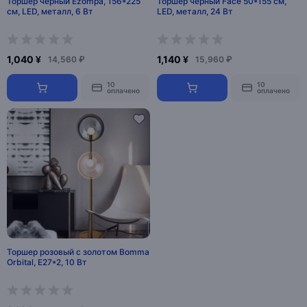
Торшер черный Ezompa, 156*225
Торшер черный Face 50*155 см,
см, LED, металл, 6 Вт
LED, металл, 24 Вт
1,040 ¥
1,140 ¥
14,560 ₽
15,960 ₽
10
10
оплачено
оплачено
Торшер розовый с золотом Bomma
Orbital, Е27*2, 10 Вт