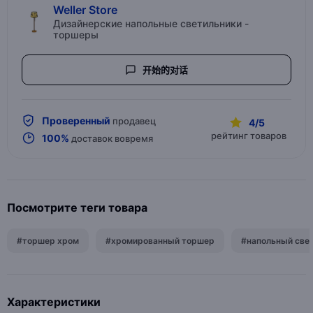
Weller Store
Дизайнерские напольные светильники -
торшеры
开始的对话
Проверенный
продавец
4/5
рейтинг товаров
100%
доставок вовремя
Посмотрите теги товара
#торшер хром
#хромированный торшер
#напольный све
Характеристики