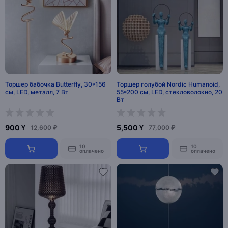
Торшер бабочка Butterfly, 30*156
Торшер голубой Nordic Humanoid,
см, LED, металл, 7 Вт
55*200 см, LED, стекловолокно, 20
Вт
900 ¥
5,500 ¥
12,600 ₽
77,000 ₽
10
10
оплачено
оплачено