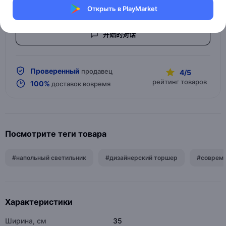
Дизайнерские напольные светильники -
торшеры
Открыть в PlayMarket
开始的对话
Проверенный
продавец
4/5
рейтинг товаров
100%
доставок вовремя
Посмотрите теги товара
#напольный светильник
#дизайнерский торшер
#соврем
Характеристики
Ширина, см
35