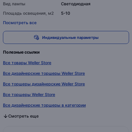
Вид лампы
Светодиодная
Площадь освещения, м2
5-10
Посмотреть все
Индивидуальные параметры
Полезные ссылки
Все товары Weller Store
Все дизайнерские торшеры Weller Store
Все торшеры дизайнерские Weller Store
Все торшеры Weller Store
Все дизайнерские торшеры в категории
Все торшеры дизайнерские в категории
Все торшеры в категории
Смотреть еще