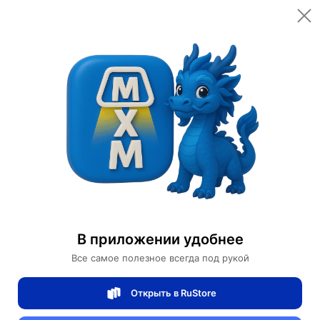
Ваш заказ
Цена товара
1,500 ¥
(21,000 ₽)
数量
1
шт.
邮递
от 350 ₽
重量
30 кг
21,000 ₽
Всего
Доставка
Завтра
加入购物车
Купить сейчас
В приложении удобнее
Безопасная оплата онлайн
Все самое полезное всегда под рукой
Открыть в RuStore
Weller Store