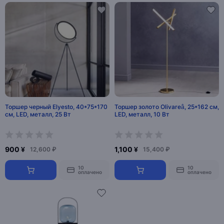
Торшер черный Elyesto, 40*75*170
Торшер золото Olivareâ, 25*162 см,
см, LED, металл, 25 Вт
LED, металл, 10 Вт
900 ¥
1,100 ¥
12,600 ₽
15,400 ₽
10
10
оплачено
оплачено