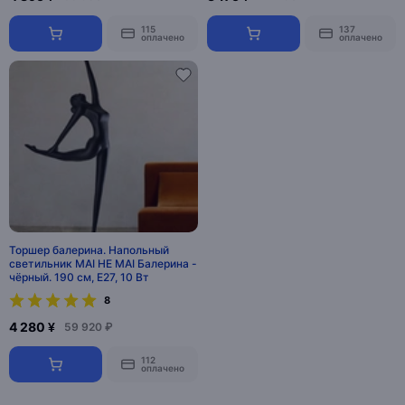
115
137
оплачено
оплачено
Торшер балерина. Напольный
светильник MAI HE MAI Балерина -
чёрный. 190 см, E27, 10 Вт
8
4 280 ¥
59 920 ₽
112
оплачено