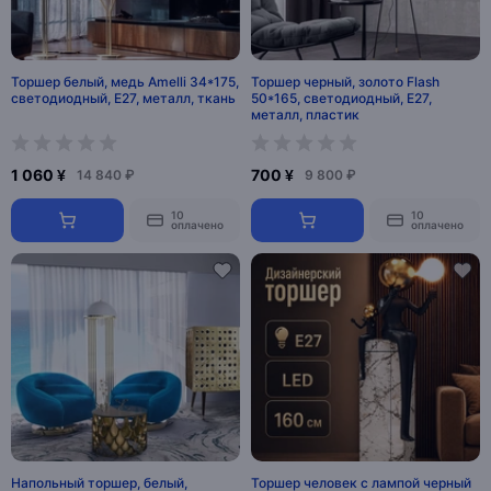
Торшер белый, медь Amelli 34*175,
Торшер черный, золото Flash
светодиодный, E27, металл, ткань
50*165, светодиодный, E27,
металл, пластик
1 060 ¥
700 ¥
14 840 ₽
9 800 ₽
10
10
оплачено
оплачено
Напольный торшер, белый,
Торшер человек с лампой черный