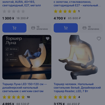
золотой, AURA, 40*165,
с золотом, стекловолокно,
светодиодный, E27, металл
светодиодный E27 - напольный
светильник
1
1 300 ¥
4 700 ¥
18 200 ₽
65 800 ₽
10
19
оплачено
оплачено
Торшер Луна LED 150×120 см —
Торшер человек. Напольный
дизайнерский напольный
светильник белый. Дизайнерский
светильник с мягким светом
торшер Reader, LED, 7 Вт
10
4
4 895 ¥
3 175 ¥
68 530 ₽
44 450 ₽