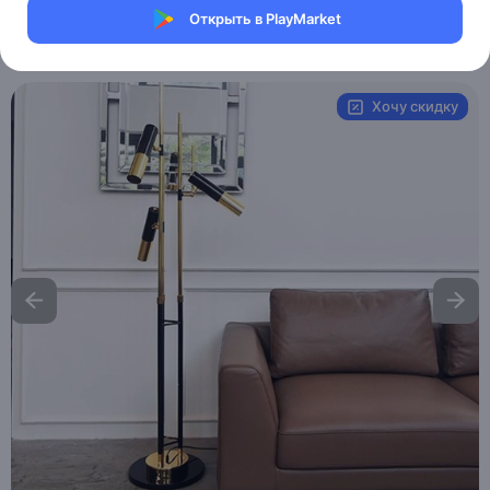
Магазин Weller Store
Открыть в PlayMarket
Артикул:
MXM9522840557
Хочу скидку